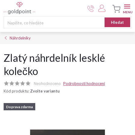
Přejít
na
obsah
Nákupní
Hledat
košík
Náhrdelníky
Zlatý náhrdelník lesklé
kolečko
Neohodnoceno
Podrobnosti hodnocení
Kód produktu:
Zvolte variantu
Doprava zdarma