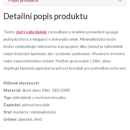
Popis produktu
Detailní popis produktu
Tento
zlatý náhrdelník
s kroužkem v lesklém provedení spojuje
jednoduchost a eleganci v dokonalý celek. Minimalistický motiv
kruhu symbolizuje nekonečno a propojení, díky čemuž je náhrdelník
nejen krásným šperkem, ale i osobním symbolem. Vhodný k vrstvení
nebo samostatnému nošení. Pečlivé zpracování z 14kt. zlata
doplňuje klasické zapínání na pérový kroužek pro pohodlné uchycení.
Klíčové vlastnosti:
Materiál:
žluté zlato 14kt. 585/1000
Typ:
náhrdelník s motivem kroužku
Zapínání:
pérový kroužek
Styl:
moderní / minimalistický
Určení:
dámské, dívčí