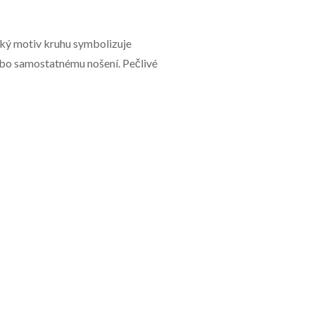
cký motiv kruhu symbolizuje
ebo samostatnému nošení. Pečlivé