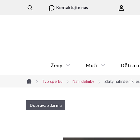
Přejít
Kontaktujte nás
na
obsah
Ženy
Muži
Děti a 
Typ šperku
Náhrdelníky
Zlatý náhrdelník le
Domů
Doprava zdarma