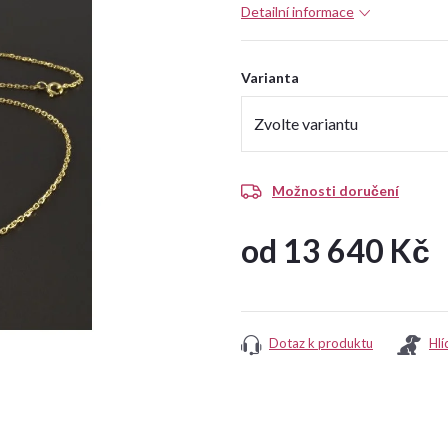
Detailní informace
Varianta
Možnosti doručení
od
13 640 Kč
Měrná
cena:
Dotaz k produktu
Hlí