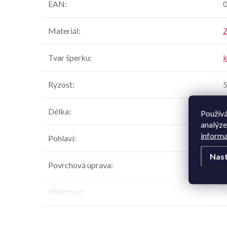
EAN
:
Materiál
:
Z
Tvar šperku
:
k
Ryzost
:
Délka
:
Používá
analýze
informa
Pohlaví
:
Nast
Povrchová úprava
:
l
Příležitost
:
k