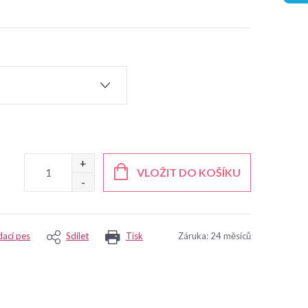
VLOŽIT DO KOŠÍKU
dací pes
Sdílet
Tisk
Záruka
:
24 měsíců