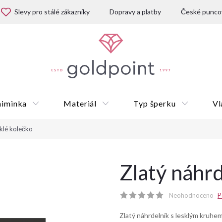
Slevy pro stálé zákazníky
Dopravy a platby
České puncov
miminka
Materiál
Typ šperku
Vl
sklé kolečko
Dárkové poukazy
Zlatý náhrd
Neohodnoceno
P
Zlatý náhrdelník s lesklým kruhem