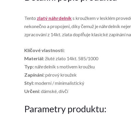
Tento
zlatý náhrdelník
s kroužkem v lesklém provede
nekonečno a propojení, díky čemuž je náhrdelník nej
zpracování z 14kt. zlata doplňuje klasické zapínání 
Klíčové vlastnosti:
Materiál:
žluté zlato 14kt. 585/1000
Typ:
náhrdelník s motivem kroužku
Zapínání:
pérový kroužek
Styl:
moderní / minimalistický
Určení:
dámské, dívčí
Parametry produktu: