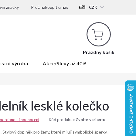
ní značky
Proč nakoupit u nás
CZK
Nákupní
košík
Prázdný košík
astní výroba
Akce/Slevy až 40%
elník lesklé kolečko
odrobnosti hodnocení
Kód produktu:
Zvolte variantu
. Stylový doplněk pro ženy, které milují symbolické šperky.