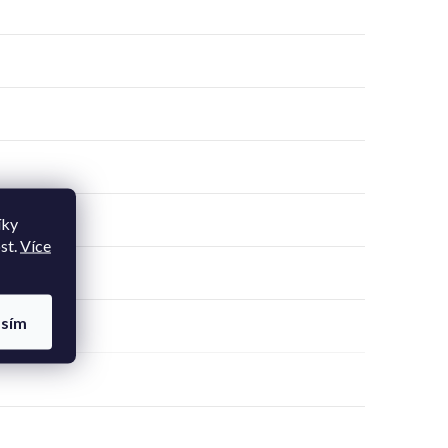
íky
st.
Více
asím