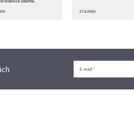
vé krabičce zdarma.
026
17.6.2026
ách
E-mail