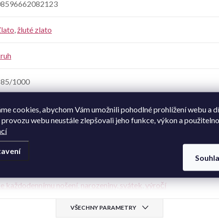
08596662082123
lato
,
žluté zlato
ruh
585/1000
43 cm
,
48 cm
me cookies, abychom Vám umožnili pohodlné prohlížení webu a d
 provozu webu neustále zlepšovali jeho funkce, výkon a použitelno
cí
dámské
,
dívčí
avení
Souhl
esklá
e každodennímu nošení
,
narozeniny, svátek
,
výročí
VŠECHNY PARAMETRY