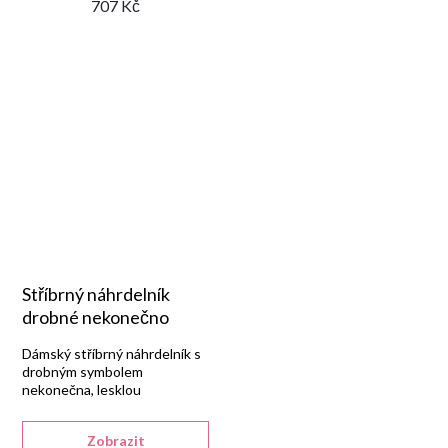
707 Kč
Stříbrný náhrdelník
drobné nekonečno
Dámský stříbrný náhrdelník s
drobným symbolem
nekonečna, lesklou
rhodiovanou úpravou a
zapínáním na pérový kroužek.
Zobrazit