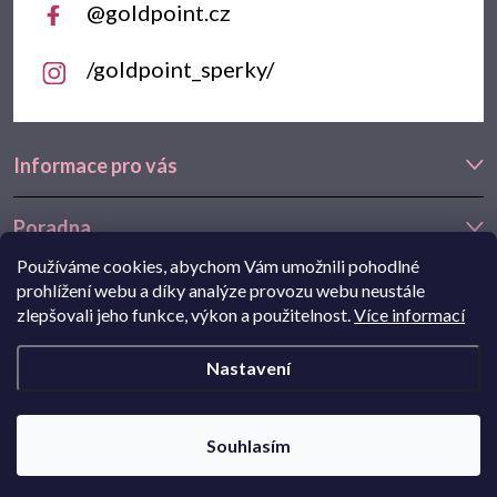
@goldpoint.cz
/goldpoint_sperky/
Informace pro vás
Poradna
Používáme cookies, abychom Vám umožnili pohodlné
Často hledáte
prohlížení webu a díky analýze provozu webu neustále
zlepšovali jeho funkce, výkon a použitelnost.
Více informací
Navštivte také náš e-shop Goldstore.cz:
zlaté náušnice
,
dětské
Nastavení
náušnice
,
náušnice z bílého zlata
Copyright 2026
Goldpoint.cz
. Všechna práva vyhrazena.
Souhlasím
Pohání Shoptet