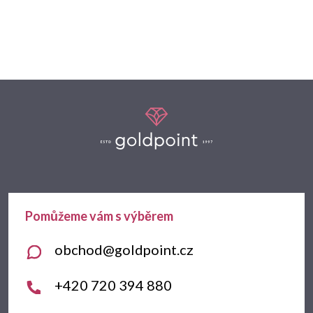
Z
á
p
a
t
obchod
@
goldpoint.cz
í
+420 720 394 880