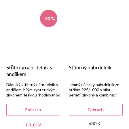
–30 %
Stříbrný náhrdelník s
Stříbrný náhrdelník
andílkem
Dámský stříbrný náhrdelník s
Jemný dámský náhrdelník ze
andělem, bílým syntetickým
stříbra 925/1000 s bílou
zirkonem, lesklou rhodiovanou
perletí, zirkony a kombinací
úpravou a zapínáním na
rhodiované a červeně zlacené
karabinu.
úpravy.
Zobrazit
Zobrazit
680 Kč
1 010 Kč