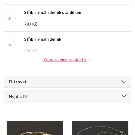
Stříbrný náhrdelník s andílkem
707 Kč
Stříbrný náhrdelník
680 Kč
Zobrazit více produktů
V
Filtrovat
Ř
ý
Nejdražší
a
Doporučujeme
p
Nejlevnější
z
i
Nejprodávanější