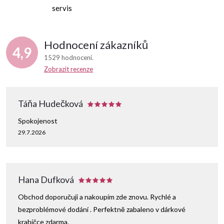
p
servis
r
Hodnocení zákazníků
v
4,9
1529 hodnocení
k
Zobrazit recenze
y
Táňa Hudečková
v
Spokojenost
ý
29.7.2026
p
i
Hana Dufková
s
Obchod doporučuji a nakoupím zde znovu. Rychlé a
u
bezproblémové dodání . Perfektně zabaleno v dárkové
krabičce zdarma.