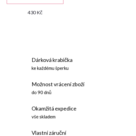
430 Kč
O
v
Dárková krabička
l
ke každému šperku
á
Možnost vrácení zboží
d
do 90 dnů
a
Okamžitá expedice
c
vše skladem
í
Vlastní záruční