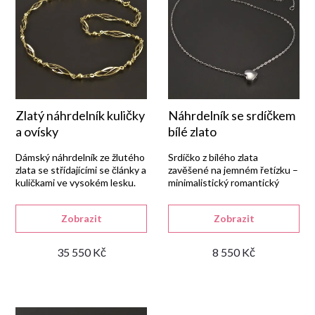
e
s
Abecedně
n
p
í
r
p
Zlatý náhrdelník kuličky
Náhrdelník se srdíčkem
o
a ovísky
bílé zlato
r
d
Dámský náhrdelník ze žlutého
Srdíčko z bílého zlata
zlata se střídajícími se články a
zavěšené na jemném řetízku –
kuličkami ve vysokém lesku.
minimalistický romantický
o
u
šperk.
d
Zobrazit
Zobrazit
k
35 550 Kč
8 550 Kč
u
t
k
ů