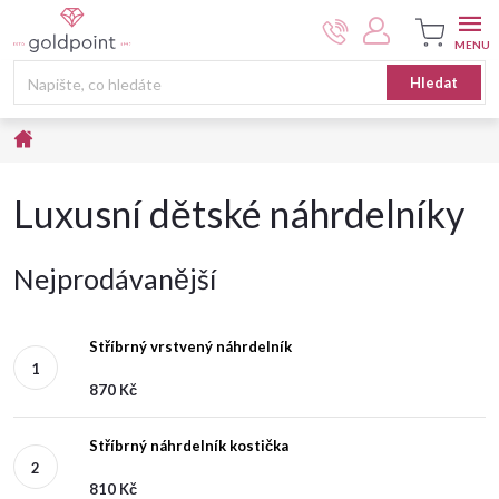
Přejít
na
obsah
Nákupní
Hledat
košík
Domů
Luxusní dětské náhrdelníky
Nejprodávanější
Stříbrný vrstvený náhrdelník
870 Kč
Stříbrný náhrdelník kostička
810 Kč