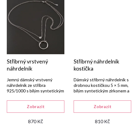
t
ů
Stříbrný vrstvený
Stříbrný náhrdelník
náhrdelník
kostička
Jemný dámský vrstvený
Dámský stříbrný náhrdelník s
náhrdelník ze stříbra
drobnou kostičkou 5 × 5 mm,
925/1000 s bílým syntetickým
bílým syntetickým zirkonem a
zirkonem, lesklou rhodiovanou
lesklou rhodiovanou
úpravou a karabinou.
povrchovou úpravou.
Zobrazit
Zobrazit
870 Kč
810 Kč