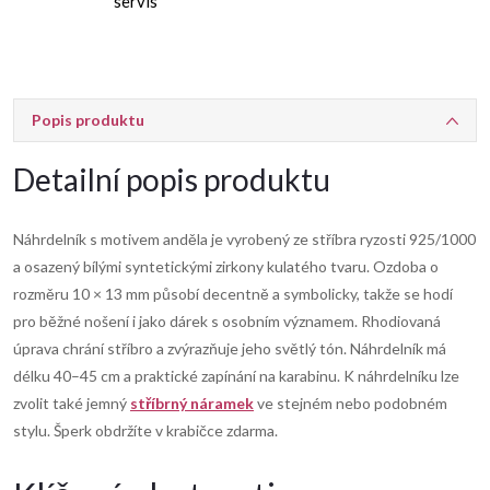
servis
Popis produktu
Detailní popis produktu
Náhrdelník s motivem anděla je vyrobený ze stříbra ryzosti 925/1000
a osazený bílými syntetickými zirkony kulatého tvaru. Ozdoba o
rozměru 10 × 13 mm působí decentně a symbolicky, takže se hodí
pro běžné nošení i jako dárek s osobním významem. Rhodiovaná
úprava chrání stříbro a zvýrazňuje jeho světlý tón. Náhrdelník má
délku 40–45 cm a praktické zapínání na karabinu. K náhrdelníku lze
zvolit také jemný
stříbrný náramek
ve stejném nebo podobném
stylu. Šperk obdržíte v krabičce zdarma.