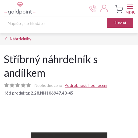
Přejít
na
obsah
Nákupní
Hledat
košík
Náhrdelníky
Stříbrný náhrdelník s
andílkem
Neohodnoceno
Podrobnosti hodnocení
Kód produktu:
2.28.NH106947.40-45