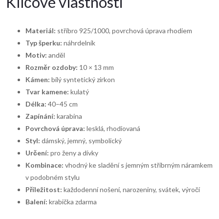
Klíčové vlastnosti
Materiál:
stříbro 925/1000, povrchová úprava rhodiem
Typ šperku:
náhrdelník
Motiv:
anděl
Rozměr ozdoby:
10 × 13 mm
Kámen:
bílý syntetický zirkon
Tvar kamene:
kulatý
Délka:
40–45 cm
Zapínání:
karabina
Povrchová úprava:
lesklá, rhodiovaná
Styl:
dámský, jemný, symbolický
Určení:
pro ženy a dívky
Kombinace:
vhodný ke sladění s jemným stříbrným náramkem
v podobném stylu
Příležitost:
každodenní nošení, narozeniny, svátek, výročí
Balení:
krabička zdarma