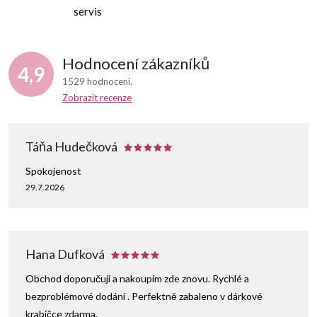
p
servis
r
Hodnocení zákazníků
v
4,9
1529 hodnocení
k
Zobrazit recenze
y
Táňa Hudečková
v
Spokojenost
ý
29.7.2026
p
i
Hana Dufková
s
Obchod doporučuji a nakoupím zde znovu. Rychlé a
u
bezproblémové dodání . Perfektně zabaleno v dárkové
krabičce zdarma.