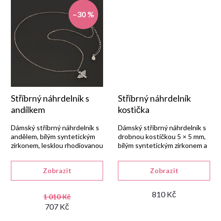
t
–30 %
ů
Stříbrný náhrdelník s
Stříbrný náhrdelník
andílkem
kostička
Dámský stříbrný náhrdelník s
Dámský stříbrný náhrdelník s
andělem, bílým syntetickým
drobnou kostičkou 5 × 5 mm,
zirkonem, lesklou rhodiovanou
bílým syntetickým zirkonem a
úpravou a zapínáním na
lesklou rhodiovanou
karabinu.
povrchovou úpravou.
Zobrazit
Zobrazit
810 Kč
1 010 Kč
707 Kč