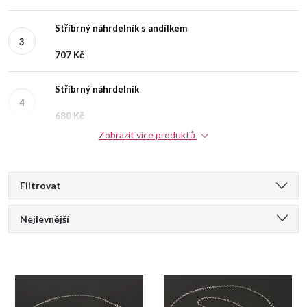
Stříbrný náhrdelník s andílkem
707 Kč
Stříbrný náhrdelník
680 Kč
Zobrazit více produktů
V
Filtrovat
Ř
ý
Nejlevnější
a
Doporučujeme
p
Nejdražší
z
i
Nejprodávanější