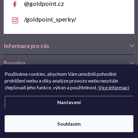
@goldpoint.cz
/goldpoint_sperky/
Informace pro vás
Poradna
Používáme cookies, abychom Vám umožnili pohodlné
Často hledáte
prohlížení webu a díky analýze provozu webu neustále
zlepšovali jeho funkce, výkon a použitelnost.
Více informací
Navštivte také náš e-shop Goldstore.cz:
zlaté náušnice
,
dětské
Nastavení
náušnice
,
náušnice z bílého zlata
Copyright 2026
Goldpoint.cz
. Všechna práva vyhrazena.
Souhlasím
Pohání Shoptet