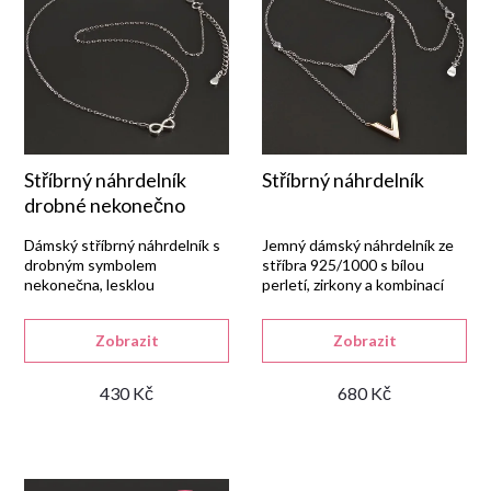
e
s
Abecedně
n
p
í
r
p
Stříbrný náhrdelník
Stříbrný náhrdelník
o
drobné nekonečno
r
d
Dámský stříbrný náhrdelník s
Jemný dámský náhrdelník ze
drobným symbolem
stříbra 925/1000 s bílou
nekonečna, lesklou
perletí, zirkony a kombinací
o
u
rhodiovanou úpravou a
rhodiované a červeně zlacené
zapínáním na pérový kroužek.
úpravy.
d
Zobrazit
Zobrazit
k
430 Kč
680 Kč
u
t
k
ů