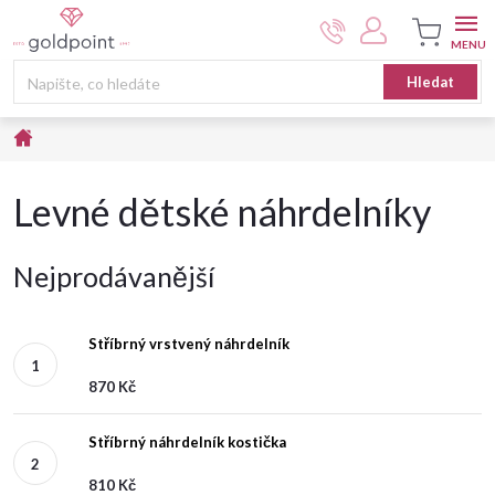
Přejít
na
obsah
Nákupní
Hledat
košík
Domů
Levné dětské náhrdelníky
Nejprodávanější
Stříbrný vrstvený náhrdelník
870 Kč
Stříbrný náhrdelník kostička
810 Kč