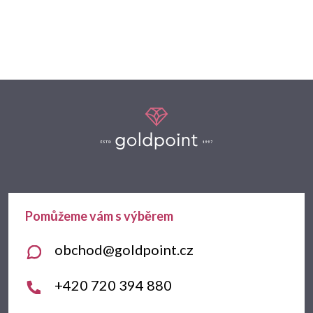
Z
á
p
a
t
obchod
@
goldpoint.cz
í
+420 720 394 880