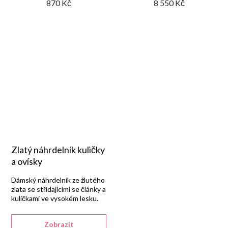
870 Kč
8 550 Kč
Zlatý náhrdelník kuličky
a ovísky
Dámský náhrdelník ze žlutého
zlata se střídajícími se články a
kuličkami ve vysokém lesku.
Zobrazit