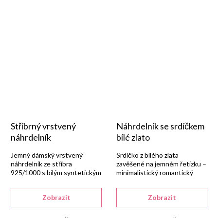
Stříbrný vrstvený
Náhrdelník se srdíčkem
náhrdelník
bílé zlato
Jemný dámský vrstvený
Srdíčko z bílého zlata
náhrdelník ze stříbra
zavěšené na jemném řetízku –
925/1000 s bílým syntetickým
minimalistický romantický
zirkonem, lesklou rhodiovanou
šperk.
úpravou a karabinou.
Zobrazit
Zobrazit