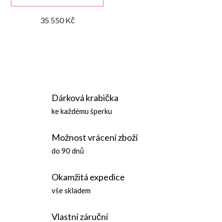
35 550 Kč
O
v
Dárková krabička
l
ke každému šperku
á
Možnost vrácení zboží
d
do 90 dnů
a
Okamžitá expedice
c
vše skladem
í
Vlastní záruční