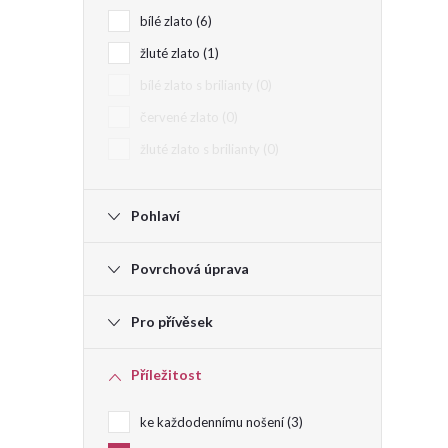
bílé zlato
6
e
žluté zlato
1
l
bílé zlato s brilianty
0
červené zlato
0
žluté zlato s brilianty
0
Pohlaví
Povrchová úprava
Pro přívěsek
Příležitost
ke každodennímu nošení
3