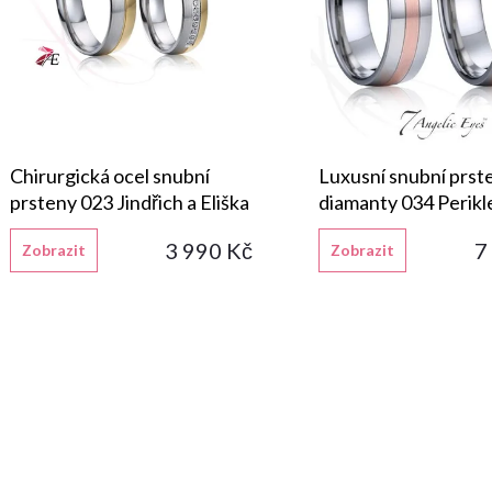
r
p
o
r
d
o
u
Chirurgická ocel snubní
Luxusní snubní prst
d
prsteny 023 Jindřich a Eliška
diamanty 034 Perikl
k
Aspasia
3 990 Kč
7
Zobrazit
Zobrazit
u
t
k
ů
t
ů