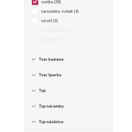
svatba
28
narozeniny, svátek
3
výročí
3
narození, křtiny
0
zásnuby
0
Tvar kamene
Tvar šperku
Typ
Typ náramku
Typ náušnice