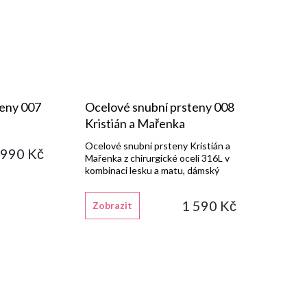
teny 007
Ocelové snubní prsteny 008
Kristián a Mařenka
Ocelové snubní prsteny Kristián a
 990 Kč
Mařenka z chirurgické oceli 316L v
kombinaci lesku a matu, dámský
prsten s jedním bílým syntetickým
zirkonem.
1 590 Kč
Zobrazit