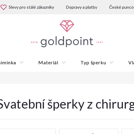
Slevy pro stálé zákazníky
Dopravy a platby
České puncov
miminka
Materiál
Typ šperku
Vl
Dárkové poukazy
Svatební šperky z chirur