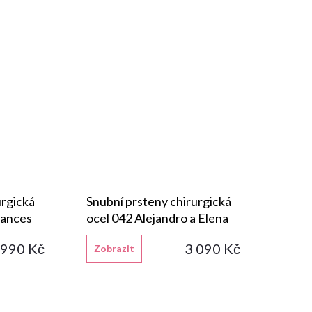
urgická
Snubní prsteny chirurgická
rances
ocel 042 Alejandro a Elena
 990 Kč
3 090 Kč
Zobrazit