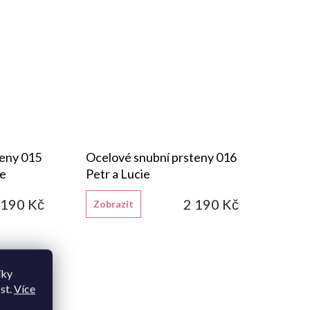
teny 015
Ocelové snubní prsteny 016
pe
Petr a Lucie
 190 Kč
2 190 Kč
Zobrazit
íky
st.
Více