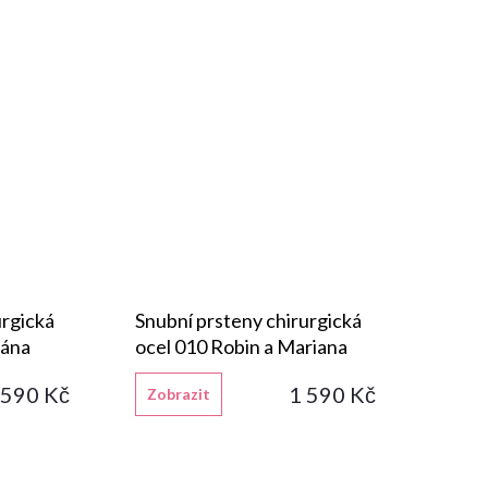
urgická
Snubní prsteny chirurgická
ťána
ocel 010 Robin a Mariana
 590 Kč
1 590 Kč
Zobrazit