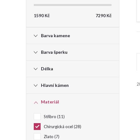
t
1590
Kč
7290
Kč
r
Barva kamene
a
Barva šperku
n
Délka
n
2
Hlavní kámen
í
i
Materiál
p
Stříbro
11
a
Chirurgická ocel
28
í
n
Zlato
7