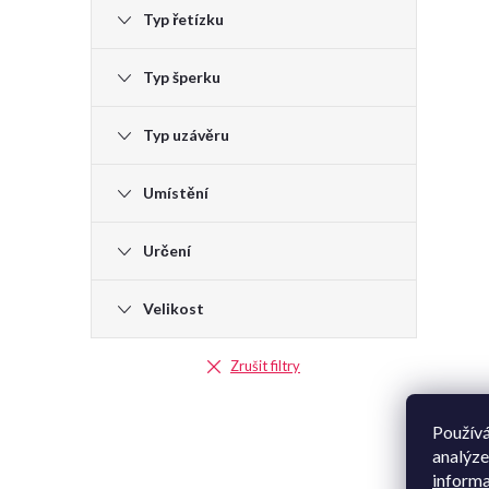
Typ řetízku
Typ šperku
Typ uzávěru
Umístění
Určení
Velikost
Zrušit filtry
Používá
analýze
informa