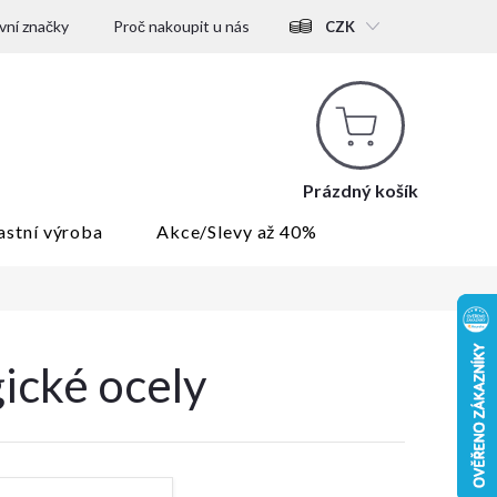
ní značky
Proč nakoupit u nás
CZK
Nákupní
košík
Prázdný košík
astní výroba
Akce/Slevy až 40%
gické ocely