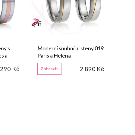
eny s
Moderní snubní prsteny 019
es a
Paris a Helena
 290 Kč
2 890 Kč
Zobrazit