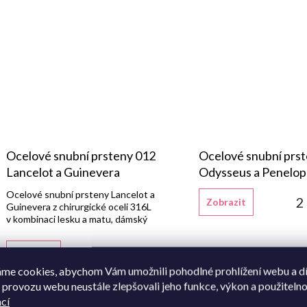
Ocelové snubní prsteny 012
Ocelové snubní prs
Lancelot a Guinevera
Odysseus a Penelo
Ocelové snubní prsteny Lancelot a
2
Zobrazit
Guinevera z chirurgické oceli 316L
v kombinaci lesku a matu, dámský
prsten s pěti bílými syntetickými
zirkony.
1 990 Kč
Zobrazit
me cookies, abychom Vám umožnili pohodlné prohlížení webu a d
 provozu webu neustále zlepšovali jeho funkce, výkon a použitelno
cí