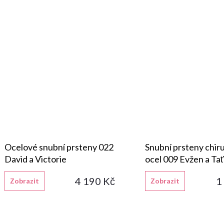
Ocelové snubní prsteny 022
Snubní prsteny chir
David a Victorie
ocel 009 Evžen a Ta
4 190 Kč
1
Zobrazit
Zobrazit