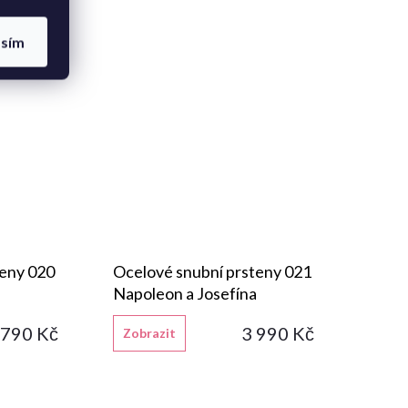
asím
teny 020
Ocelové snubní prsteny 021
Napoleon a Josefína
 790 Kč
3 990 Kč
Zobrazit