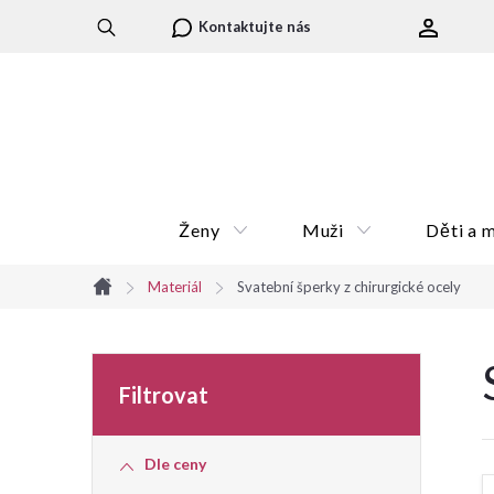
Přejít
Kontaktujte nás
na
obsah
Ženy
Muži
Děti a 
Materiál
Svatební šperky z chirurgické ocely
Domů
P
o
Dle ceny
s