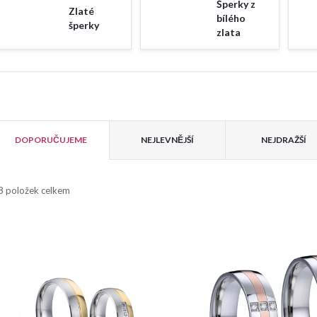
Šperky z
Zlaté
bílého
šperky
zlata
V
Ř
ý
DOPORUČUJEME
NEJLEVNĚJŠÍ
NEJDRAŽŠÍ
a
p
8
položek celkem
z
e
s
n
p