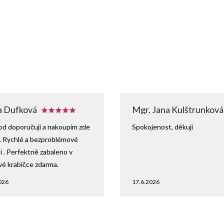
 Dufková
Mgr. Jana Kulštrunková
d doporučuji a nakoupím zde
Spokojenost, děkuji
. Rychlé a bezproblémové
 . Perfektně zabaleno v
vé krabičce zdarma.
026
17.6.2026