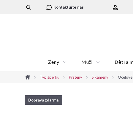
Přejít
Kontaktujte nás
na
obsah
Ženy
Muži
Děti a 
Typ šperku
Prsteny
S kameny
Ocelové 
Domů
Doprava zdarma