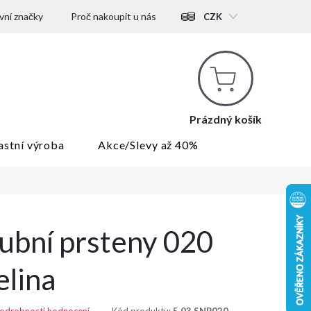
ní značky
Proč nakoupit u nás
CZK
Nákupní
košík
Prázdný košík
astní výroba
Akce/Slevy až 40%
ubní prsteny 020
elina