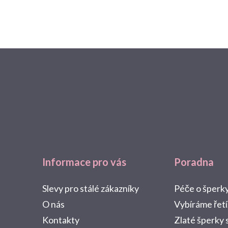
Z
á
p
a
t
Informace pro vás
Poradna
í
Slevy pro stálé zákazníky
Péče o šperk
O nás
Vybíráme řet
Kontakty
Zlaté šperky 