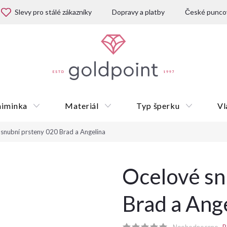
Slevy pro stálé zákazníky
Dopravy a platby
České puncov
miminka
Materiál
Typ šperku
Vl
snubní prsteny 020 Brad a Angelina
Dárkové poukazy
Ocelové sn
Brad a Ang