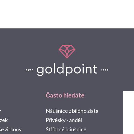
Často hledáte
y
Náušnice z bílého zlata
ízek
Přívěsky - anděl
se zirkony
Stříbrné náušnice