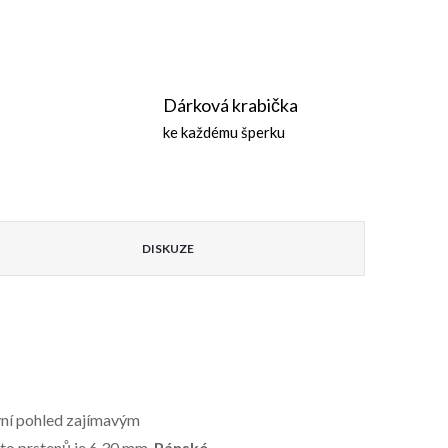
Dárková krabička
ke každému šperku
DISKUZE
vní pohled zajímavým
hto prstenů je 6,30 mm.
Pánské