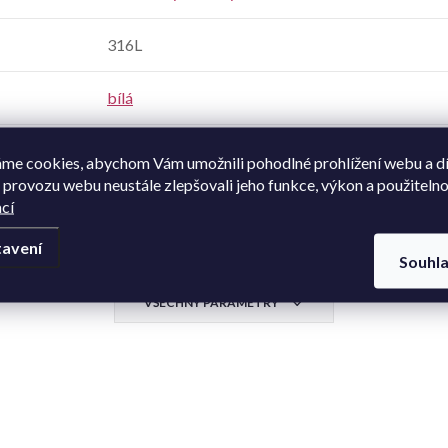
316L
bílá
Zirkon
me cookies, abychom Vám umožnili pohodlné prohlížení webu a d
 provozu webu neustále zlepšovali jeho funkce, výkon a použitelno
dámské
,
pánské
,
unisex
cí
avení
kombinace lesk a mat
,
žlutobílá
Souhl
VŠECHNY PARAMETRY