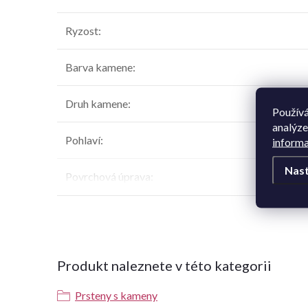
Ryzost
:
Barva kamene
:
Druh kamene
:
Používá
analýze
Pohlaví
:
informa
Nast
Povrchová úprava
:
Produkt naleznete v této kategorii
Prsteny s kameny