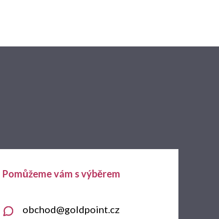
obchod
@
goldpoint.cz