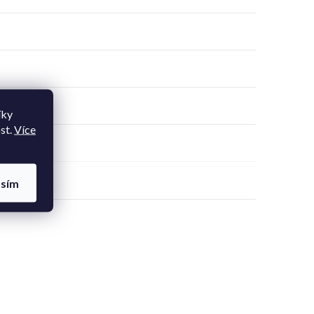
íky
st.
Více
asím