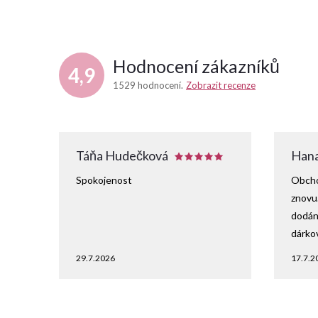
Hodnocení zákazníků
4,9
1529 hodnocení
Zobrazit recenze
Táňa Hudečková
Hana
Spokojenost
Obcho
znovu
dodání
dárko
29.7.2026
17.7.2