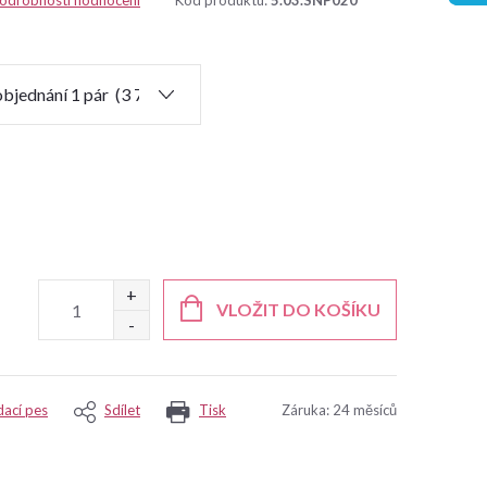
odrobnosti hodnocení
Kód produktu:
5.03.SNP020
VLOŽIT DO KOŠÍKU
dací pes
Sdílet
Tisk
Záruka
:
24 měsíců