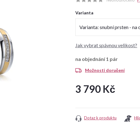
Neohodnoceno
P
Varianta
Jak vybrat spávnou velikost?
na objednání
1 pár
Možnosti doručení
3 790 Kč
Měrná
cena:
Dotaz k produktu
Hlí