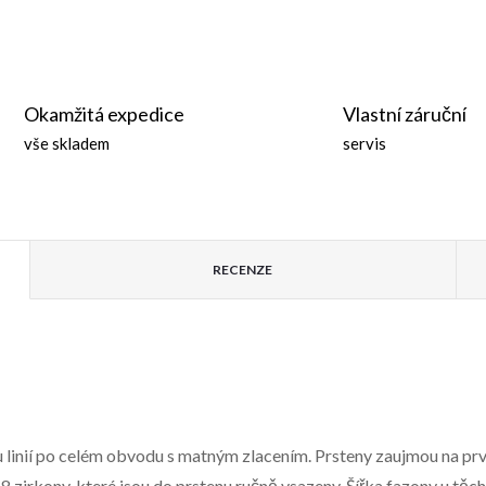
Okamžitá expedice
Vlastní záruční
vše skladem
servis
RECENZE
 linií po celém obvodu s matným zlacením. Prsteny zaujmou na pr
 zirkony, které jsou do prstenu ručně vsazeny. Šířka fazony u těc