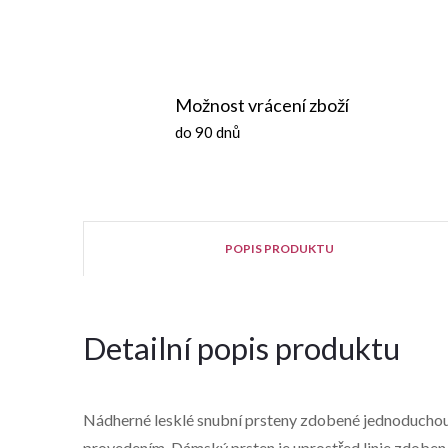
Možnost vrácení zboží
do 90 dnů
POPIS PRODUKTU
Detailní popis produktu
Nádherné lesklé snubní prsteny zdobené jednoduchou
provedením. Dámský prsten je uprostřed linie zdoben 8