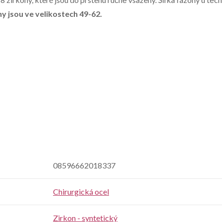
y jsou ve velikostech 49-62.
08596662018337
Chirurgická ocel
Zirkon - syntetický