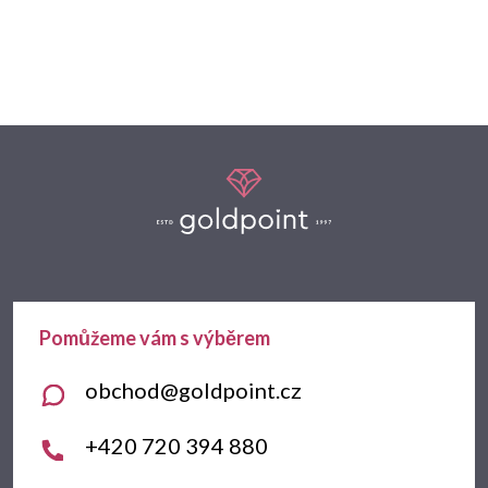
Z
á
p
a
t
obchod
@
goldpoint.cz
í
+420 720 394 880