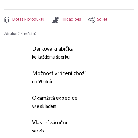
Dotaz k produktu
Hlídací pes
Sdílet
Záruka
:
24 měsíců
Dárková krabička
ke každému šperku
Možnost vrácení zboží
do 90 dnů
Okamžitá expedice
vše skladem
Vlastní záruční
servis