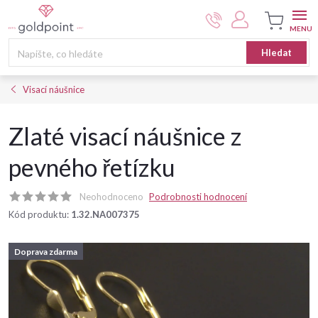
Přejít
na
obsah
Nákupní
Hledat
košík
Visací náušnice
Zlaté visací náušnice z
pevného řetízku
Neohodnoceno
Podrobnosti hodnocení
Kód produktu:
1.32.NA007375
Doprava zdarma