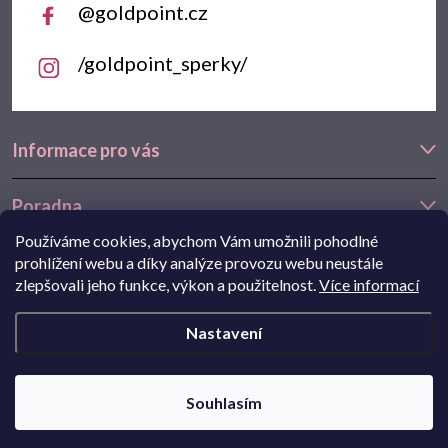
@goldpoint.cz
/goldpoint_sperky/
Informace pro vás
Poradna
Používáme cookies, abychom Vám umožnili pohodlné
Často hledáte
prohlížení webu a díky analýze provozu webu neustále
zlepšovali jeho funkce, výkon a použitelnost.
Více informací
Navštivte také náš e-shop Goldstore.cz:
zlaté náušnice
,
dětské
Nastavení
náušnice
,
náušnice z bílého zlata
Copyright 2026
Goldpoint.cz
. Všechna práva vyhrazena.
Souhlasím
Pohání Shoptet