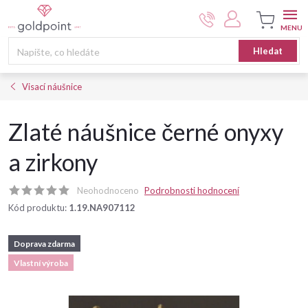
Přejít
na
obsah
Nákupní
Hledat
košík
Visací náušnice
Zlaté náušnice černé onyxy
a zirkony
Neohodnoceno
Podrobnosti hodnocení
Kód produktu:
1.19.NA907112
Doprava zdarma
Vlastní výroba