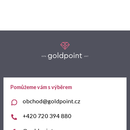
Z
á
p
a
t
obchod
@
goldpoint.cz
í
+420 720 394 880