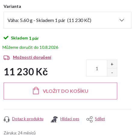
Varianta
Skladem
1 pár
10.8.2026
Možnosti doručení
11 230 Kč
Měrná
cena:
VLOŽIT DO KOŠÍKU
Dotaz k produktu
Hlídací pes
Sdílet
Záruka
:
24 měsíců