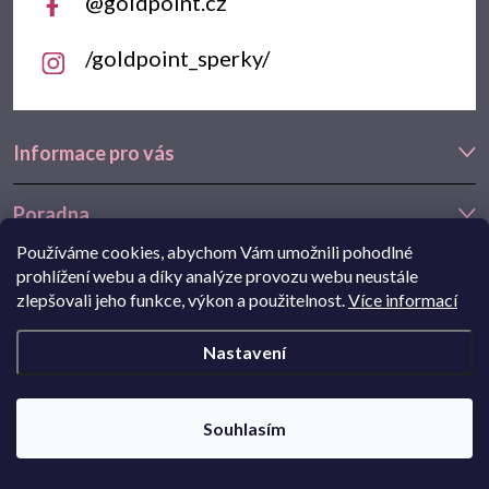
@goldpoint.cz
/goldpoint_sperky/
Informace pro vás
Poradna
Používáme cookies, abychom Vám umožnili pohodlné
Často hledáte
prohlížení webu a díky analýze provozu webu neustále
zlepšovali jeho funkce, výkon a použitelnost.
Více informací
Navštivte také náš e-shop Goldstore.cz:
zlaté náušnice
,
dětské
Nastavení
náušnice
,
náušnice z bílého zlata
Copyright 2026
Goldpoint.cz
. Všechna práva vyhrazena.
Souhlasím
Pohání Shoptet