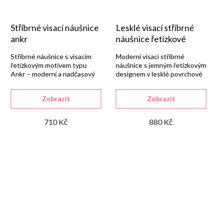
Stříbrné visací náušnice
Lesklé visací stříbrné
ankr
náušnice řetízkové
Stříbrné náušnice s visacím
Moderní visací stříbrné
řetízkovým motivem typu
náušnice s jemným řetízkovým
Ankr – moderní a nadčasový
designem v lesklé povrchové
doplněk.
úpravě.
Zobrazit
Zobrazit
710 Kč
880 Kč