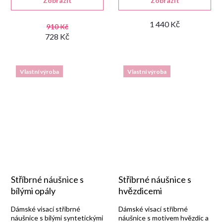
Zobrazit
Zobrazit
rhodiovanou úpravou.
1 440 Kč
910 Kč
728 Kč
Vlastní výroba
Vlastní výroba
Stříbrné náušnice s
Stříbrné náušnice s
bílými opály
hvězdicemi
Dámské visací stříbrné
Dámské visací stříbrné
náušnice s bílými syntetickými
náušnice s motivem hvězdic a