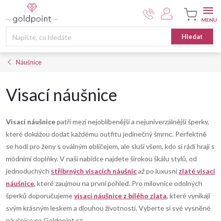
Přejít
na
obsah
Nákupní
Hledat
košík
Náušnice
Visací náušnice
Visací náušnice
patří mezi nejoblíbenější a nejuniverzálnější šperky,
které dokážou dodat každému outfitu jedinečný šmrnc. Perfektně
se hodí pro ženy s oválným obličejem, ale sluší všem, kdo si rádi hrají s
módními doplňky. V naší nabídce najdete širokou škálu stylů, od
jednoduchých
stříbrných visacích náušnic
až po luxusní
zlaté visací
náušnice
, které zaujmou na první pohled. Pro milovnice odolných
šperků doporučujeme
visací náušnice z bílého zlata
, které vynikají
svým krásným leskem a dlouhou životností. Vyberte si své vysněné
náušnice na Goldpoint.cz,