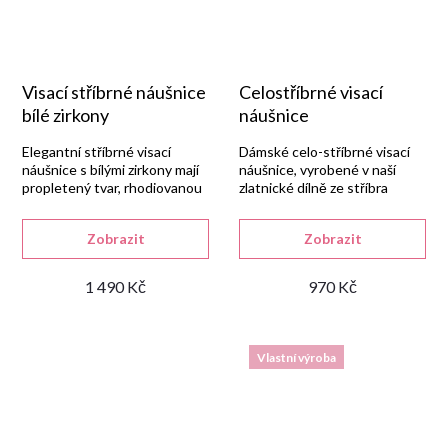
Visací stříbrné náušnice
Celostříbrné visací
bílé zirkony
náušnice
Elegantní stříbrné visací
Dámské celo-stříbrné visací
náušnice s bílými zirkony mají
náušnice, vyrobené v naší
propletený tvar, rhodiovanou
zlatnické dílně ze stříbra
úpravu a dámský uzávěr.
925/1000 s lesklou
rhodiovanou povrchovou
Zobrazit
Zobrazit
úpravou.
1 490 Kč
970 Kč
Vlastní výroba