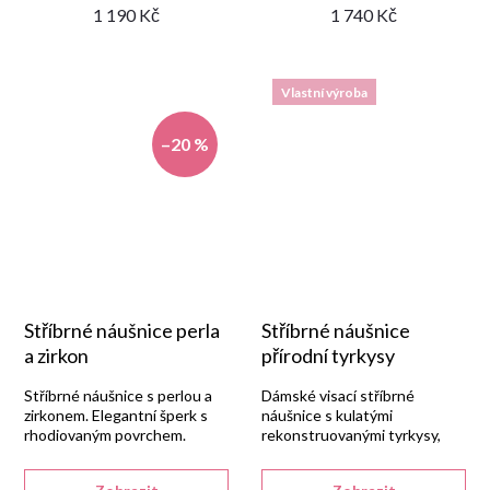
1 190 Kč
1 740 Kč
Vlastní výroba
–20 %
Stříbrné náušnice perla
Stříbrné náušnice
a zirkon
přírodní tyrkysy
Stříbrné náušnice s perlou a
Dámské visací stříbrné
zirkonem. Elegantní šperk s
náušnice s kulatými
rhodiovaným povrchem.
rekonstruovanými tyrkysy,
vyrobené v naší zlatnické dílně
ze stříbra 925/1000 s lesklou