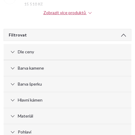
15 510 Kč
Zobrazit více produktů
V
Filtrovat
ý
Dle ceny
p
Barva kamene
i
Barva šperku
s
Hlavní kámen
p
Materiál
r
Pohlaví