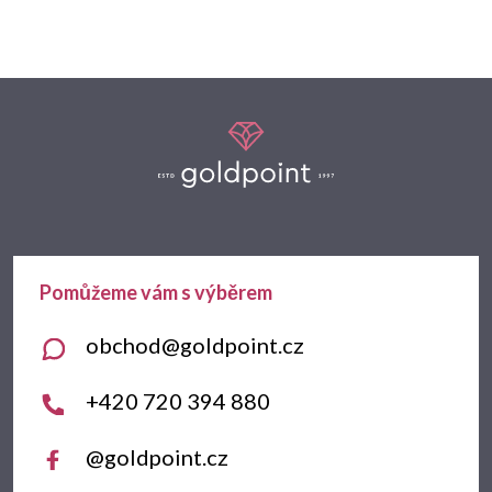
Z
á
p
a
t
obchod
@
goldpoint.cz
í
+420 720 394 880
@goldpoint.cz