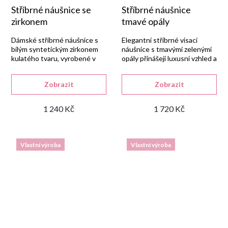
Stříbrné náušnice se
Stříbrné náušnice
zirkonem
tmavé opály
Dámské stříbrné náušnice s
Elegantní stříbrné visací
bílým syntetickým zirkonem
náušnice s tmavými zelenými
kulatého tvaru, vyrobené v
opály přinášejí luxusní vzhled a
naší zlatnické dílně ze stříbra
výraznou barevnost.
925/1000 s rhodiovanou
Zobrazit
Zobrazit
úpravou.
1 240 Kč
1 720 Kč
Vlastní výroba
Vlastní výroba