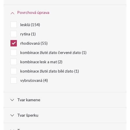
o
Povrchová úprava
d
lesklá
154
u
rytina
1
rhodiovaná
55
k
kombinace žluté zlato červené zlato
1
t
kombinace lesk a mat
2
kombinace žluté zlato bílé zlato
1
ů
vybrušovaná
4
Tvar kamene
Tvar šperku