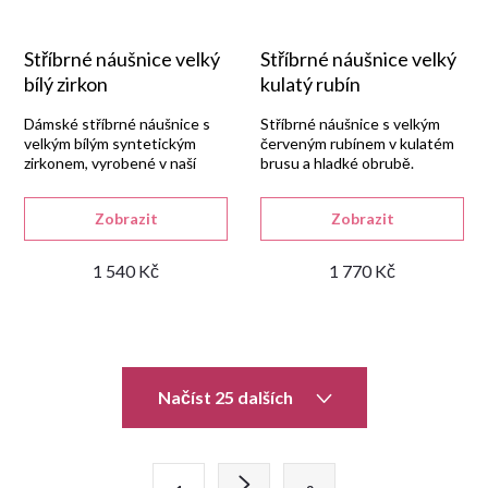
Stříbrné náušnice velký
Stříbrné náušnice velký
bílý zirkon
kulatý rubín
Dámské stříbrné náušnice s
Stříbrné náušnice s velkým
velkým bílým syntetickým
červeným rubínem v kulatém
zirkonem, vyrobené v naší
brusu a hladké obrubě.
zlatnické dílně ze stříbra
925/1000 s lesklou
Zobrazit
Zobrazit
rhodiovanou úpravou.
1 540 Kč
1 770 Kč
Dlouhý popis
O
Načíst 25 dalších
v
l
S