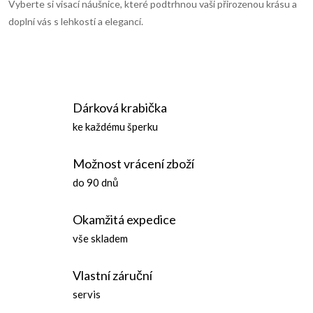
Vyberte si visací náušnice, které podtrhnou vaši přirozenou krásu a
ý
doplní vás s lehkostí a elegancí.
p
i
s
Dárková krabička
u
ke každému šperku
Možnost vrácení zboží
do 90 dnů
Okamžitá expedice
vše skladem
Vlastní záruční
servis