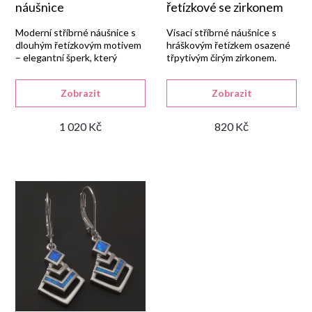
náušnice
řetízkové se zirkonem
r
Moderní stříbrné náušnice s
Visací stříbrné náušnice s
dlouhým řetízkovým motivem
hráškovým řetízkem osazené
– elegantní šperk, který
třpytivým čirým zirkonem.
o
zvýrazní Váš styl.
d
Zobrazit
Zobrazit
1 020 Kč
820 Kč
u
k
t
ů