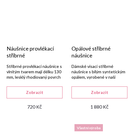
Náušnice provlékací
Opálové stříbrné
stříbrné
náušnice
Stříbrné provlékací náušnice s
Dámské visací stříbrné
vlnitým tvarem mají délku 130
náušnice s bílým syntetickým
mm, lesklý rhodiovaný povrch
opálem, vyrobené v naší
a jemné provedení.
zlatnické dílně ze stříbra
925/1000 s lesklou
Zobrazit
Zobrazit
rhodiovanou úpravou.
720 Kč
1 880 Kč
Vlastní výroba