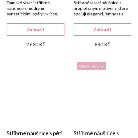
Dámské visací stříbrné
Stříbrné visací náušnice s
náušnice s modrými
propleteným motivem, které
syntetickými opály v klícce,
spojují eleganci, jemnost a
vyrobené v naší zlatnické dílně
lehkost.
ze stříbra 925/1000 s lesklou
Zobrazit
Zobrazit
rhodiovanou úpravou.
2 630 Kč
840 Kč
Vlastní výroba
Stříbrné náušnice s pěti
Stříbrné náušnice s