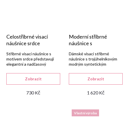
Celostříbrné visací
Moderní stříbrné
náušnice srdce
náušnice s
trojúhelníkovým
Stříbrné visací náušnice s
Dámské visací stříbrné
akvamarínem
motivem srdce představují
náušnice s trojúhelníkovým
elegantní a nadčasový
modrým syntetickým
doplněk.
akvamarínem, vyrobené ze
stříbra 925/1000 s lesklou
Zobrazit
Zobrazit
rhodiovanou úpravou.
730 Kč
1 620 Kč
Vlastní výroba