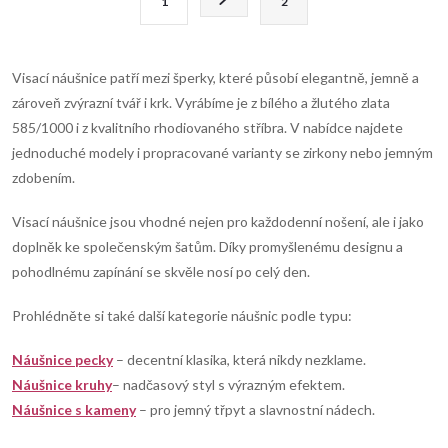
1
2
t
á
r
d
á
Visací náušnice patří mezi šperky, které působí elegantně, jemně a
n
a
zároveň zvýrazní tvář i krk. Vyrábíme je z bílého a žlutého zlata
k
585/1000 i z kvalitního rhodiovaného stříbra. V nabídce najdete
c
o
jednoduché modely i propracované varianty se zirkony nebo jemným
í
zdobením.
v
á
p
Visací náušnice jsou vhodné nejen pro každodenní nošení, ale i jako
n
doplněk ke společenským šatům. Díky promyšlenému designu a
r
í
pohodlnému zapínání se skvěle nosí po celý den.
v
Prohlédněte si také další kategorie náušnic podle typu:
k
Náušnice pecky
– decentní klasika, která nikdy nezklame.
y
Náušnice
kruhy
– nadčasový styl s výrazným efektem.
Náušnice s kameny
– pro jemný třpyt a slavnostní nádech.
v