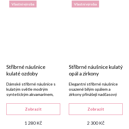
Vlastní výroba
Vlastní výroba
Stříbrné náušnice
Stříbrné náušnice kulatý
kulaté ozdoby
opál a zirkony
Dámské stříbrné náušnice s
Elegantní stříbrné náušnice
kulatým světle modrým
osazené bílým opálem a
syntetickým akvamarínem,
zirkony přinášejí nadčasový
vyrobené v naší zlatnické dílně
styl a jemný třpyt.
ze stříbra 925/1000 s lesklou
Zobrazit
Zobrazit
rhodiovanou úpravou.
1 280 Kč
2 300 Kč