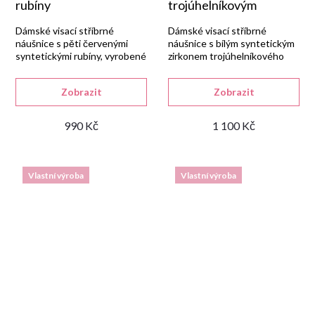
rubíny
trojúhelníkovým
zirkonem
Dámské visací stříbrné
Dámské visací stříbrné
náušnice s pěti červenými
náušnice s bílým syntetickým
syntetickými rubíny, vyrobené
zirkonem trojúhelníkového
ze stříbra 925/1000 s lesklou
tvaru, vyrobené v naší
rhodiovanou úpravou.
zlatnické dílně ze stříbra
Zobrazit
Zobrazit
925/1000 s lesklou
rhodiovanou úpravou.
990 Kč
1 100 Kč
Vlastní výroba
Vlastní výroba