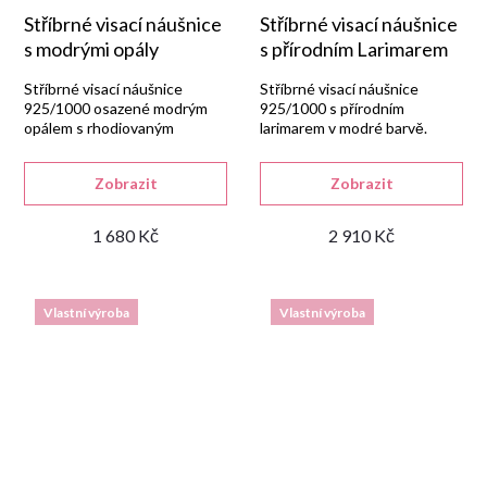
Stříbrné visací náušnice
Stříbrné visací náušnice
s modrými opály
s přírodním Larimarem
Stříbrné visací náušnice
Stříbrné visací náušnice
925/1000 osazené modrým
925/1000 s přírodním
opálem s rhodiovaným
larimarem v modré barvě.
povrchem.
Zobrazit
Zobrazit
1 680 Kč
2 910 Kč
Vlastní výroba
Vlastní výroba