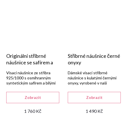
Originální stříbrné
Stříbrné náušnice černé
náušnice se safírem a
onyxy
zirkony
Visací náušnice ze stříbra
Dámské visací stříbrné
925/1000 s osmihranným
náušnice s kulatými černými
syntetickým safírem a bílými
onyxy, vyrobené v naší
zirkony, velikost 27 × 9 mm.
zlatnické dílně ze stříbra
925/1000 s lesklou
Zobrazit
Zobrazit
rhodiovanou úpravou.
1 760 Kč
1 490 Kč