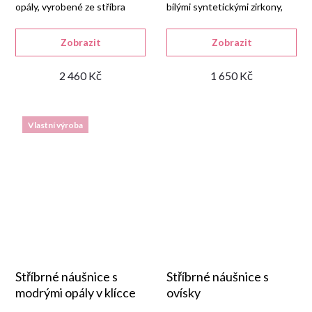
opály, vyrobené ze stříbra
bílými syntetickými zirkony,
925/1000 s lesklou
vyrobené v naší zlatnické dílně
rhodiovanou úpravou a
ze stříbra 925/1000 s
Zobrazit
Zobrazit
pojistkovým zapínáním.
rhodiovanou úpravou.
2 460 Kč
1 650 Kč
Vlastní výroba
Stříbrné náušnice s
Stříbrné náušnice s
modrými opály v klícce
ovísky