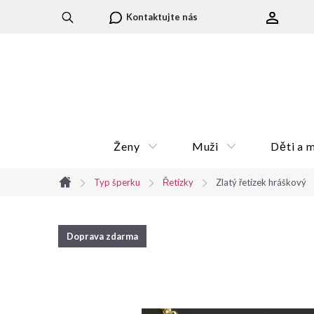
Přejít
Kontaktujte nás
na
obsah
Ženy
Muži
Děti a 
Typ šperku
Řetízky
Zlatý řetízek hráškový
Domů
Doprava zdarma