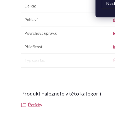
Nast
Délka
:
Pohlaví
:
Povrchová úprava
:
l
Příležitost
:
k
Typ šperku
:
Ř
Produkt naleznete v této kategorii
Řetízky