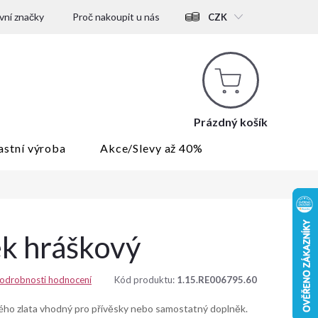
ní značky
Proč nakoupit u nás
CZK
Nákupní
košík
Prázdný košík
astní výroba
Akce/Slevy až 40%
ek hráškový
odrobnosti hodnocení
Kód produktu:
1.15.RE006795.60
tého zlata vhodný pro přívěsky nebo samostatný doplněk.