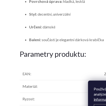
Povrchová úprava:
hladká, lesklá
Styl:
decentní, univerzální
Určení:
dámské
Balení:
součástí je elegantní dárková krabička
Parametry produktu:
EAN
:
Z
Materiál
:
Z
Používá
analýze
Ryzost
:
informa