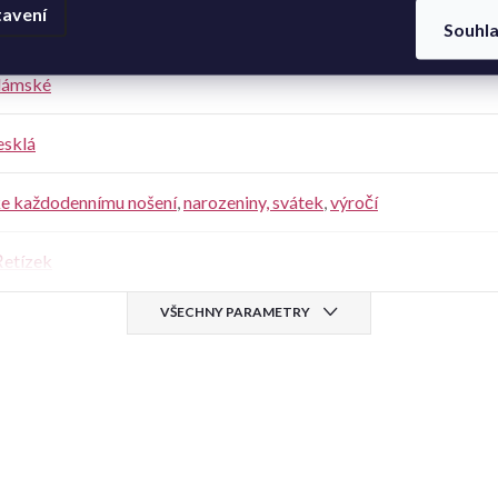
avení
60 cm
Souhl
dámské
esklá
e každodennímu nošení
,
narozeniny, svátek
,
výročí
etízek
VŠECHNY PARAMETRY