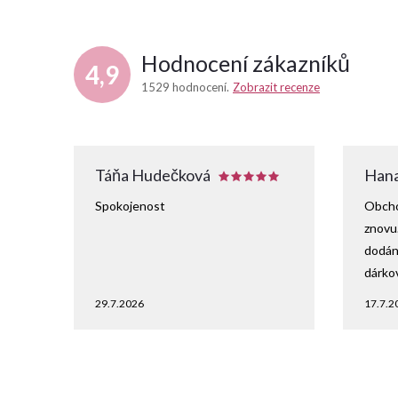
Hodnocení zákazníků
4,9
1529 hodnocení
Zobrazit recenze
Táňa Hudečková
Hana
Spokojenost
Obcho
znovu
dodání
dárko
29.7.2026
17.7.2