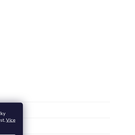
íky
st.
Více