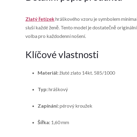
Zlatý řetízek
hráškového vzoru je symbolem minimalis
sluší každé ženě. Tento model je dostatečně originál
volba pro každodenní nošení.
Klíčové vlastnosti
Materiál:
žluté zlato 14kt. 585/1000
Typ:
hráškový
Zapínání:
pérový kroužek
Šířka:
1,60 mm