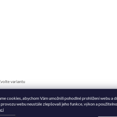
volte variantu
lato
,
žluté zlato
me cookies, abychom Vám umožnili pohodlné prohlížení webu a d
 provozu webu neustále zlepšovali jeho funkce, výkon a použitelno
585/1000
cí