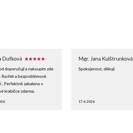
 Dufková
Mgr. Jana Kulštrunková
d doporučuji a nakoupím zde
Spokojenost, děkuji
. Rychlé a bezproblémové
 . Perfektně zabaleno v
vé krabičce zdarma.
026
17.6.2026