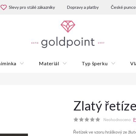
Slevy pro stálé zákazníky
Dopravy a platby
České puncov
miminka
Materiál
Typ šperku
Vl
Dárkové poukazy
Zlatý řetíz
Neohodnoceno
P
Řetízek ve vzoru hráškový ze žlu