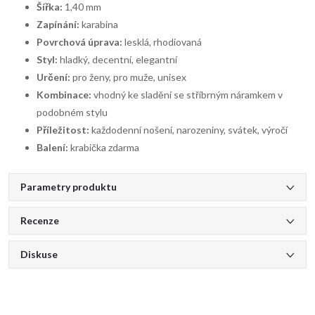
Šířka:
1,40 mm
Zapínání:
karabina
Povrchová úprava:
lesklá, rhodiovaná
Styl:
hladký, decentní, elegantní
Určení:
pro ženy, pro muže, unisex
Kombinace:
vhodný ke sladění se stříbrným náramkem v
podobném stylu
Příležitost:
každodenní nošení, narozeniny, svátek, výročí
Balení:
krabička zdarma
Parametry produktu
Recenze
Diskuse