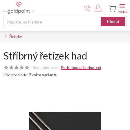
Přejít
na
obsah
Nákupní
Hledat
košík
Řetízky
Stříbrný řetízek had
Neohodnoceno
Podrobnosti hodnocení
Kód produktu:
Zvolte variantu