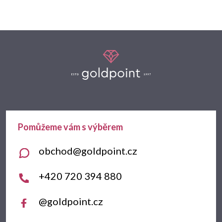
Z
á
p
a
t
obchod
@
goldpoint.cz
í
+420 720 394 880
@goldpoint.cz