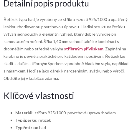
Detailní popis produktu
Řetízek typu had je vyrobený ze stříbra ryzosti 925/1000 a opatřený
lesklou rhodiovanou povrchovou úpravou. Hladká struktura řetízku
vytváří jednoduchý a elegantní vzhled, který dobře vynikne při
samostatném nošení. Šířka 1,40 mm se hodí také ke kombinaci s
drobnějším nebo středně velkým
stříbrným přívěskem
. Zapínání na
karabinu je pevné a praktické pro každodenní používání. Řetízek lze
sladit s dalším stříbrným šperkem v podobně hladkém stylu, například
s náramkem. Hodí se jako dárek k narozeninám, svátku nebo výročí.
Obdržíte jej v krabičce zdarma.
Klíčové vlastnosti
Materiál:
stříbro 925/1000, povrchová úprava rhodiem
Typ šperku:
řetízek
Typ řetízku:
had