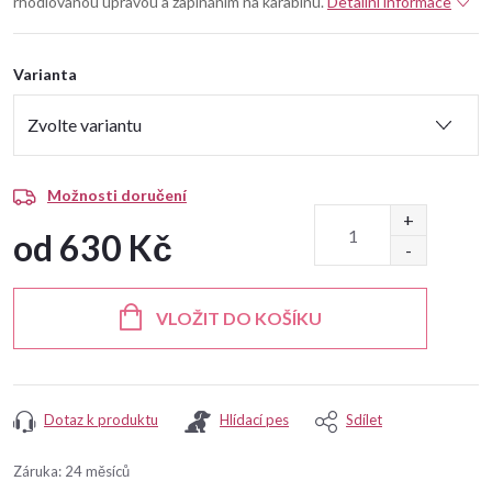
rhodiovanou úpravou a zapínáním na karabinu.
Detailní informace
Varianta
Možnosti doručení
od
630 Kč
Měrná
cena:
VLOŽIT DO KOŠÍKU
Dotaz k produktu
Hlídací pes
Sdílet
Záruka
:
24 měsíců