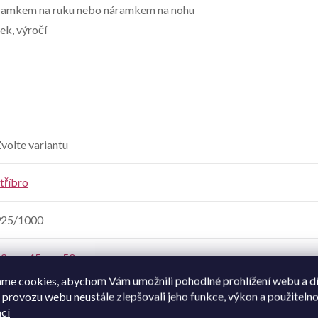
áramkem na ruku nebo náramkem na nohu
ek, výročí
volte variantu
tříbro
925/1000
42 cm
,
45 cm
,
50 cm
me cookies, abychom Vám umožnili pohodlné prohlížení webu a d
dámské
,
dívčí
 provozu webu neustále zlepšovali jeho funkce, výkon a použitelno
cí