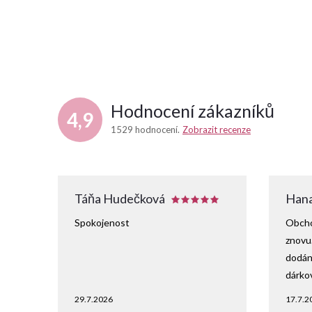
Hodnocení zákazníků
4,9
1529 hodnocení
Zobrazit recenze
Táňa Hudečková
Hana
Spokojenost
Obcho
znovu
dodání
dárko
29.7.2026
17.7.2