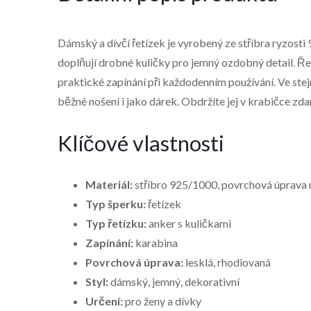
Dámský a dívčí řetízek je vyrobený ze stříbra ryzost
doplňují drobné kuličky pro jemný ozdobný detail. Ře
praktické zapínání při každodenním používání. Ve ste
běžné nošení i jako dárek. Obdržíte jej v krabičce zd
Klíčové vlastnosti
Materiál:
stříbro 925/1000, povrchová úprava
Typ šperku:
řetízek
Typ řetízku:
anker s kuličkami
Zapínání:
karabina
Povrchová úprava:
lesklá, rhodiovaná
Styl:
dámský, jemný, dekorativní
Určení:
pro ženy a dívky