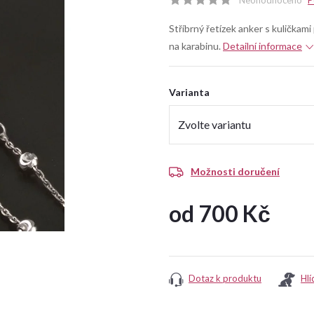
Neohodnoceno
P
Stříbrný řetízek anker s kuličkami
na karabinu.
Detailní informace
Varianta
Možnosti doručení
od
700 Kč
Měrná
cena:
Dotaz k produktu
Hlí