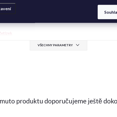
esklá
,
rhodiovaná
avení
Souhl
e každodennímu nošení
,
narozeniny, svátek
,
výročí
etízek
VŠECHNY PARAMETRY
omuto produktu doporučujeme ještě doko