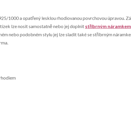
i 925/1000 a opatřený lesklou rhodiovanou povrchovou úpravou. Zá
tízek lze nosit samostatně nebo jej doplnit
stříbrným náramkem
jném nebo podobném stylu jej lze sladit také se stříbrným náramk
arma.
 rhodiem