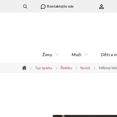
Přejít
Kontaktujte nás
na
obsah
Ženy
Muži
Děti a 
Typ šperku
Řetízky
Na krk
Stříbrný řet
Domů