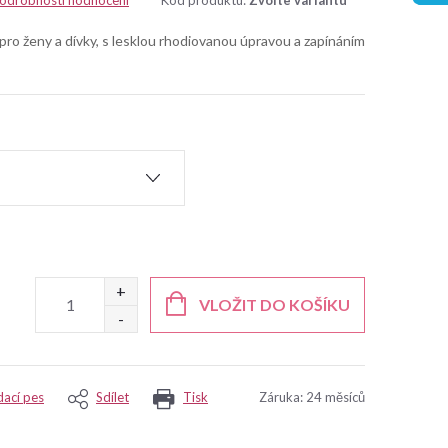
odrobnosti hodnocení
Kód produktu:
Zvolte variantu
 pro ženy a dívky, s lesklou rhodiovanou úpravou a zapínáním
VLOŽIT DO KOŠÍKU
dací pes
Sdílet
Tisk
Záruka
:
24 měsíců