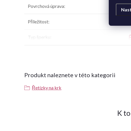
Povrchová úprava
:
l
Nast
Příležitost
:
k
Typ šperku
:
Ř
Produkt naleznete v této kategorii
Řetízky na krk
K t