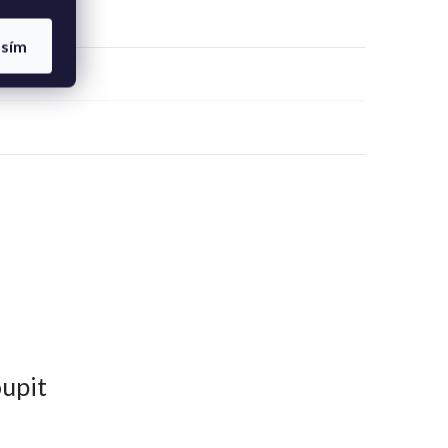
asím
upit