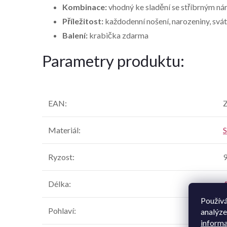
Kombinace:
vhodný ke sladění se stříbrným n
Příležitost:
každodenní nošení, narozeniny, svát
Balení:
krabička zdarma
Parametry produktu:
EAN
:
Z
Materiál
:
S
Ryzost
:
Délka
:
Používá
Pohlaví
:
analýze
informa