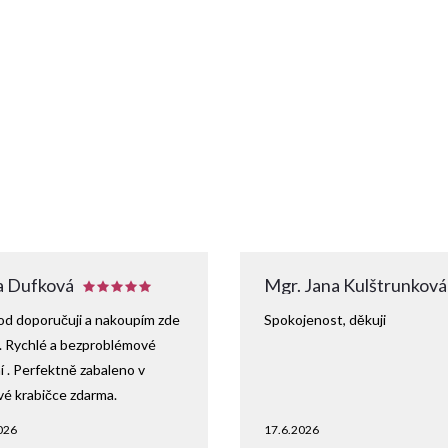
 Dufková
Mgr. Jana Kulštrunková
d doporučuji a nakoupím zde
Spokojenost, děkuji
. Rychlé a bezproblémové
 . Perfektně zabaleno v
vé krabičce zdarma.
026
17.6.2026