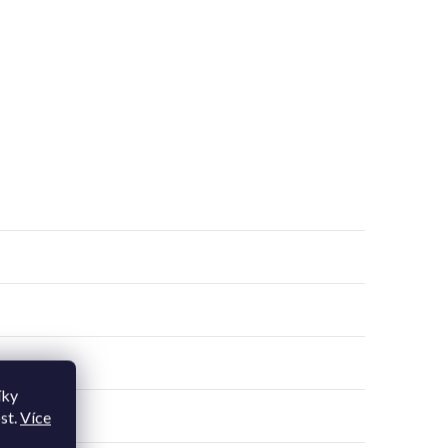
íky
st.
Více