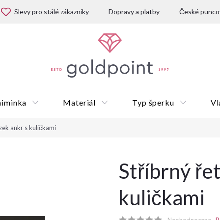
Slevy pro stálé zákazníky
Dopravy a platby
České puncov
miminka
Materiál
Typ šperku
Vl
ízek ankr s kuličkami
Dárkové poukazy
Stříbrný ře
kuličkami