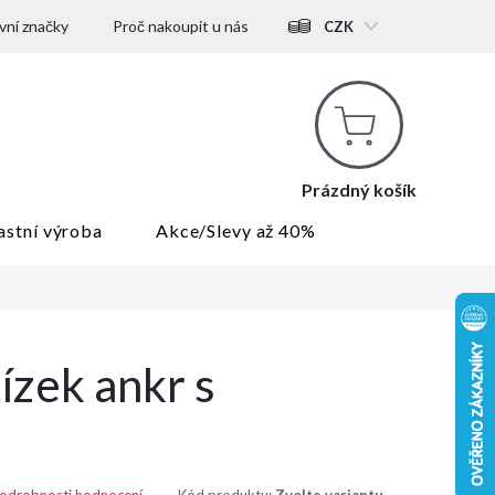
ní značky
Proč nakoupit u nás
CZK
Nákupní
košík
Prázdný košík
astní výroba
Akce/Slevy až 40%
tízek ankr s