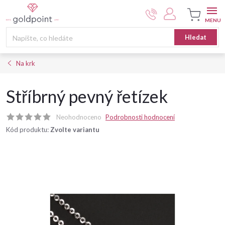
Přejít
na
obsah
Nákupní
Hledat
košík
Na krk
Stříbrný pevný řetízek
Neohodnoceno
Podrobnosti hodnocení
Kód produktu:
Zvolte variantu