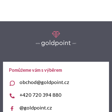
Z
á
p
a
t
obchod
@
goldpoint.cz
í
+420 720 394 880
@goldpoint.cz