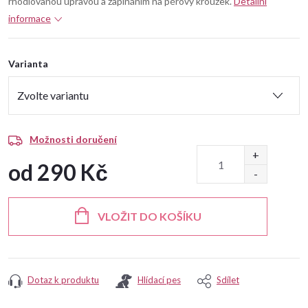
rhodiovanou úpravou a zapínáním na pérový kroužek.
Detailní
informace
Varianta
Možnosti doručení
od
290 Kč
Měrná
cena:
VLOŽIT DO KOŠÍKU
Dotaz k produktu
Hlídací pes
Sdílet