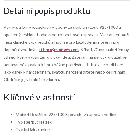
Detailní popis produktu
Pevný stříbrný řetízek je vyrobený ze stříbra ryzosti 925/1000 a
opatřený lesklou rhodiovanou povrchovou úpravou. Vzor anker patří
mezi klasické typy řetízků a hodí se pro každodenní nošení i pro
doplnění vhodným
stříbrným přívěskem
. Šířka 1,70 mm nabízí jemný
vzhled, který využijí ženy, dívky i děti. Zapínání na pérový kroužek je
nenápadné a praktické pro běžné používání. Řetízek se hodí také
jako dárek k narozeninám, svátku, narození dítěte nebo ke křtinám.
Obdržíte jej v krabičce zdarma.
Klíčové vlastnosti
Materiál:
stříbro 925/1000, povrchová úprava rhodiem
Typ šperku:
řetízek
Typ řetízku:
anker