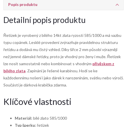
Popis produktu
Detailní popis produktu
Řetízek je vyrobený z bílého 14kt zlata ryzosti 585/1000 a má vazbu
typu copánek. Lesklé provedení zvýrazňuje pravidelnou strukturu
řetízku a dodává mu čistý vzhled. Díky šířce 2 mm působí výrazněji
než jemné dámské řetízky, proto je vhodný pro ženy i muže. Řetízek
lze nosit samostatně nebo kombinovat s vhodným
přívěskem z
bílého zlata
. Zapínání je řešené karabinou. Hodí se ke
každodennímu nošení i jako dárek k narozeninám, svátku nebo výročí.
Součástí je dárková krabička zdarma.
Klíčové vlastnosti
Materiál:
bílé zlato 585/1000
Typ šperku:
řetízek