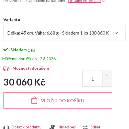
provedení se zapínáním na karabinu.
Detailní informace
Varianta
Skladem
1 ks
12.8.2026
Možnosti doručení
30 060 Kč
Měrná
cena:
VLOŽIT DO KOŠÍKU
Dotaz k produktu
Hlídací pes
Sdílet