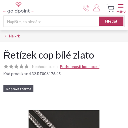
Přejít
na
obsah
Nákupní
Hledat
košík
Na krk
Řetízek cop bílé zlato
Neohodnoceno
Podrobnosti hodnocení
Kód produktu:
4.32.RE006176.45
Doprava zdarma