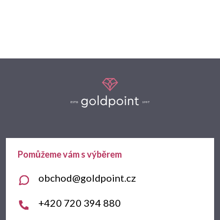
Z
á
p
a
t
obchod
@
goldpoint.cz
í
+420 720 394 880