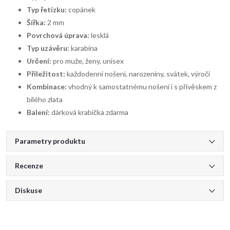
Typ řetízku:
copánek
Šířka:
2 mm
Povrchová úprava:
lesklá
Typ uzávěru:
karabina
Určení:
pro muže, ženy, unisex
Příležitost:
každodenní nošení, narozeniny, svátek, výročí
Kombinace:
vhodný k samostatnému nošení i s přívěskem z
bílého zlata
Balení:
dárková krabička zdarma
Parametry produktu
Recenze
Diskuse