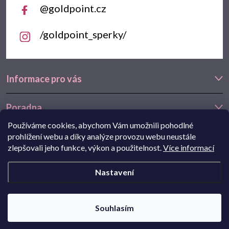
@goldpoint.cz
/goldpoint_sperky/
Informace pro vás
Poradna
Používáme cookies, abychom Vám umožnili pohodlné
Často hledáte
prohlížení webu a díky analýze provozu webu neustále
zlepšovali jeho funkce, výkon a použitelnost.
Více informací
Navštivte také náš e-shop Goldstore.cz:
zlaté náušnice
,
dětské
Nastavení
náušnice
,
náušnice z bílého zlata
Copyright 2026
Goldpoint.cz
. Všechna práva vyhrazena.
Souhlasím
Pohání Shoptet