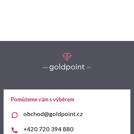
Z
á
p
a
t
obchod
@
goldpoint.cz
í
+420 720 394 880