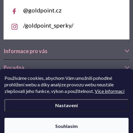
@goldpoint.cz
/goldpoint_sperky/
Informace pro vás
Poradna
Používáme cookies, abychom Vám umožnili pohodlné
Často hledáte
prohlížení webu a díky analýze provozu webu neustále
zlepšovali jeho funkce, výkon a použitelnost.
Více informací
Navštivte také náš e-shop Goldstore.cz:
zlaté náušnice
,
dětské
Nastavení
náušnice
,
náušnice z bílého zlata
Copyright 2026
Goldpoint.cz
. Všechna práva vyhrazena.
Souhlasím