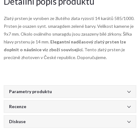
Detailní popis produktu
Zlatý prsten je vyroben ze žlutého zlata ryzosti 14 karátů 585/1000.
Prsten je osazen synt. smaragdem zelené barvy. Velikost kamene je
9x7 mm. Okolo oválného smaragdu jsou zasazeny bílé zirkony. Šířka
hlavy prstenu je 14 mm.
Elegantní nadčasový zlatý prsten lze
doplnit o náušnice viz zboží související.
Tento zlatý prsten je
precizně zhotoven v České republice. Doporučujeme.
Parametry produktu
Recenze
Diskuse