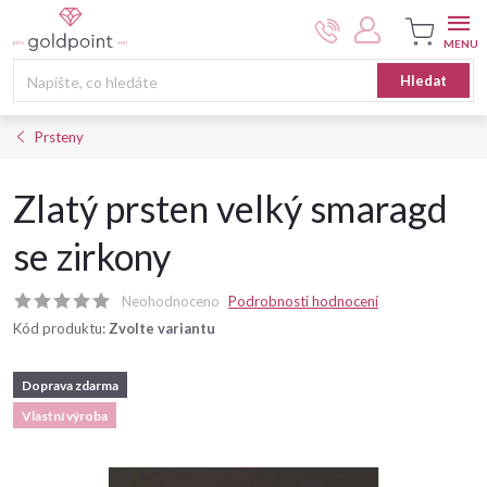
Přejít
na
obsah
Nákupní
Hledat
košík
Prsteny
Zlatý prsten velký smaragd
se zirkony
Neohodnoceno
Podrobnosti hodnocení
Kód produktu:
Zvolte variantu
Doprava zdarma
Vlastní výroba