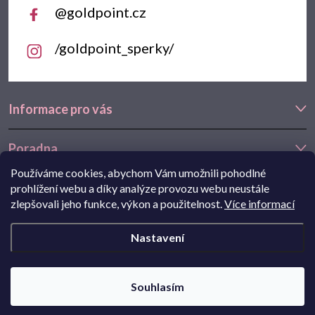
@goldpoint.cz
/goldpoint_sperky/
Informace pro vás
Poradna
Používáme cookies, abychom Vám umožnili pohodlné
Často hledáte
prohlížení webu a díky analýze provozu webu neustále
zlepšovali jeho funkce, výkon a použitelnost.
Více informací
Navštivte také náš e-shop Goldstore.cz:
zlaté náušnice
,
dětské
Nastavení
náušnice
,
náušnice z bílého zlata
Copyright 2026
Goldpoint.cz
. Všechna práva vyhrazena.
Souhlasím
Pohání Shoptet