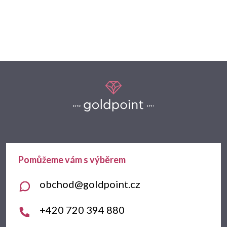
Z
á
p
a
t
obchod
@
goldpoint.cz
í
+420 720 394 880