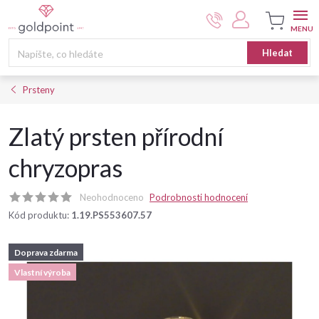
Přejít
na
obsah
Nákupní
Hledat
košík
Prsteny
Zlatý prsten přírodní
chryzopras
Neohodnoceno
Podrobnosti hodnocení
Kód produktu:
1.19.PS553607.57
Doprava zdarma
Vlastní výroba