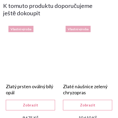
K tomuto produktu doporučujeme
ještě dokoupit
Vlastní výroba
Vlastní výroba
Zlatý prsten oválný bílý
Zlaté náušnice zelený
opál
chryzopras
Zobrazit
Zobrazit
9 675 Kč
10 610 Kč