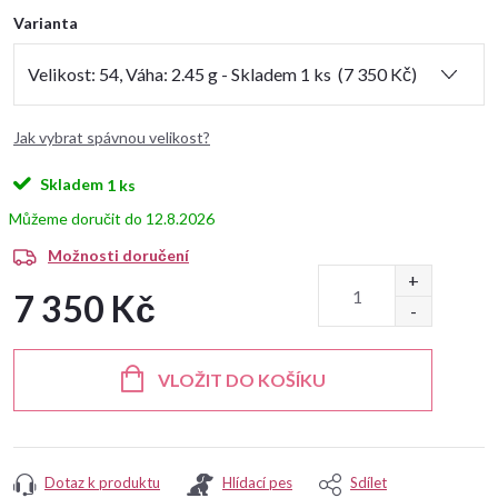
Varianta
Jak vybrat spávnou velikost?
Skladem
1 ks
12.8.2026
Možnosti doručení
7 350 Kč
Měrná
cena:
VLOŽIT DO KOŠÍKU
Dotaz k produktu
Hlídací pes
Sdílet