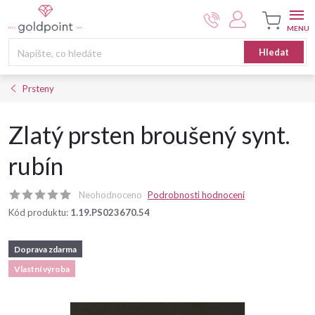
Přejít
na
obsah
Nákupní
Hledat
košík
Prsteny
Zlatý prsten broušený synt.
rubín
Neohodnoceno
Podrobnosti hodnocení
Kód produktu:
1.19.PS023670.54
Doprava zdarma
Vlastní výroba