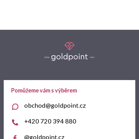
Z
á
p
a
t
obchod
@
goldpoint.cz
í
+420 720 394 880
@goldpoint.cz