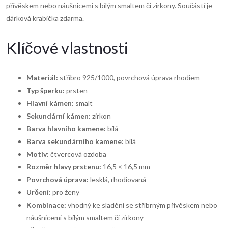
přívěskem nebo náušnicemi s bílým smaltem či zirkony. Součástí je
dárková krabička zdarma.
Klíčové vlastnosti
Materiál:
stříbro 925/1000, povrchová úprava rhodiem
Typ šperku:
prsten
Hlavní kámen:
smalt
Sekundární kámen:
zirkon
Barva hlavního kamene:
bílá
Barva sekundárního kamene:
bílá
Motiv:
čtvercová ozdoba
Rozměr hlavy prstenu:
16,5 × 16,5 mm
Povrchová úprava:
lesklá, rhodiovaná
Určení:
pro ženy
Kombinace:
vhodný ke sladění se stříbrným přívěskem nebo
náušnicemi s bílým smaltem či zirkony