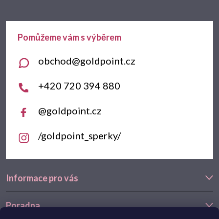
p
a
t
obchod
@
goldpoint.cz
í
+420 720 394 880
@goldpoint.cz
/goldpoint_sperky/
Informace pro vás
Poradna