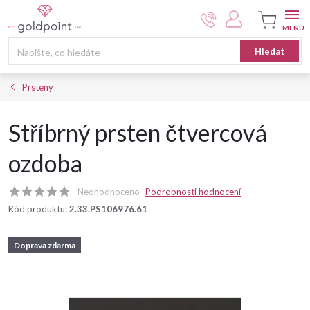
Přejít
na
obsah
Nákupní
Hledat
košík
Prsteny
Stříbrný prsten čtvercová
ozdoba
Neohodnoceno
Podrobnosti hodnocení
Kód produktu:
2.33.PS106976.61
Doprava zdarma