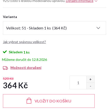
925/1000 s lesklou rhodiovanou úpravou.
Detailní informace
Varianta
Jak vybrat spávnou velikost?
Skladem
1 ks
12.8.2026
Možnosti doručení
520 Kč
364 Kč
Měrná
cena:
VLOŽIT DO KOŠÍKU