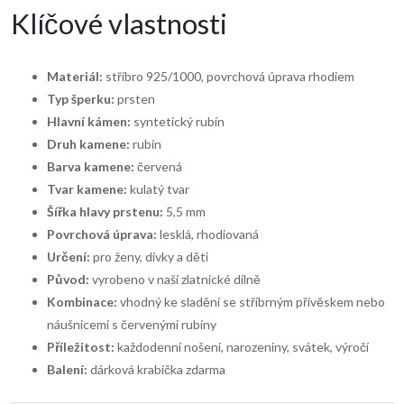
Klíčové vlastnosti
Materiál:
stříbro 925/1000, povrchová úprava rhodiem
Typ šperku:
prsten
Hlavní kámen:
syntetický rubín
Druh kamene:
rubín
Barva kamene:
červená
Tvar kamene:
kulatý tvar
Šířka hlavy prstenu:
5,5 mm
Povrchová úprava:
lesklá, rhodiovaná
Určení:
pro ženy, dívky a děti
Původ:
vyrobeno v naší zlatnické dílně
Kombinace:
vhodný ke sladění se stříbrným přívěskem nebo
náušnicemi s červenými rubíny
Příležitost:
každodenní nošení, narozeniny, svátek, výročí
Balení:
dárková krabička zdarma