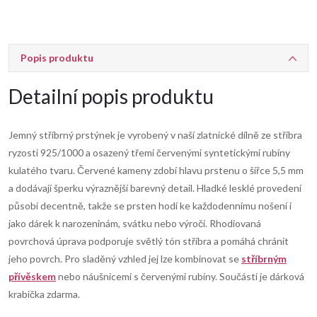
Popis produktu
Detailní popis produktu
Jemný stříbrný prstýnek je vyrobený v naší zlatnické dílně ze stříbra
ryzosti 925/1000 a osazený třemi červenými syntetickými rubíny
kulatého tvaru. Červené kameny zdobí hlavu prstenu o šířce 5,5 mm
a dodávají šperku výraznější barevný detail. Hladké lesklé provedení
působí decentně, takže se prsten hodí ke každodennímu nošení i
jako dárek k narozeninám, svátku nebo výročí. Rhodiovaná
povrchová úprava podporuje světlý tón stříbra a pomáhá chránit
jeho povrch. Pro sladěný vzhled jej lze kombinovat se
stříbrným
přívěskem
nebo náušnicemi s červenými rubíny. Součástí je dárková
krabička zdarma.