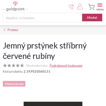
Přejít
na
obsah
Nákupní
Hledat
košík
Prsteny
Jemný prstýnek stříbrný
červené rubíny
Neohodnoceno
Podrobnosti hodnocení
Kód produktu:
2.19.PS203601.51
Vlastní výroba