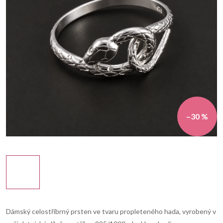
–30 %
Dámský celostříbrný prsten ve tvaru propleteného hada, vyrobený v