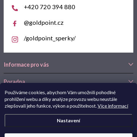
í
+420 720 394 880
@goldpoint.cz
/goldpoint_sperky/
Informace pro vás
Poradna
Používáme cookies, abychom Vám umožnili pohodlné
Často hledáte
prohlížení webu a díky analýze provozu webu neustále
zlepšovali jeho funkce, výkon a použitelnost.
Více informací
Navštivte také náš e-shop Goldstore.cz:
zlaté náušnice
,
dětské
Nastavení
náušnice
,
náušnice z bílého zlata
Copyright 2026
Goldpoint.cz
. Všechna práva vyhrazena.