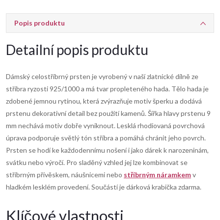
Popis produktu
Detailní popis produktu
Dámský celostříbrný prsten je vyrobený v naší zlatnické dílně ze
stříbra ryzosti 925/1000 a má tvar propleteného hada. Tělo hada je
zdobené jemnou rytinou, která zvýrazňuje motiv šperku a dodává
prstenu dekorativní detail bez použití kamenů. Šířka hlavy prstenu 9
mm nechává motiv dobře vyniknout. Lesklá rhodiovaná povrchová
úprava podporuje světlý tón stříbra a pomáhá chránit jeho povrch.
Prsten se hodí ke každodennímu nošení i jako dárek k narozeninám,
svátku nebo výročí. Pro sladěný vzhled jej lze kombinovat se
stříbrným přívěskem, náušnicemi nebo
stříbrným náramkem
v
hladkém lesklém provedení. Součástí je dárková krabička zdarma.
Klíčové vlastnosti