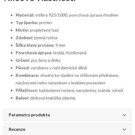
Materiál:
stříbro 925/1000, povrchová úprava rhodiem
Typ šperku:
prsten
Motiv:
propletený had
Zdobení:
jemná rytina
Šířka hlavy prstenu:
9 mm
Povrchová úprava:
lesklá, rhodiovaná
Určení:
pro ženy a dívky
Původ:
vyrobeno v naší zlatnické dílně
Kombinace:
vhodný ke sladění se stříbrným přívěskem,
náušnicemi nebo náramkem v lesklém provedení
Příležitost:
každodenní nošení, narozeniny, svátek, výročí
Balení:
dárková krabička zdarma
Parametry produktu
Recenze