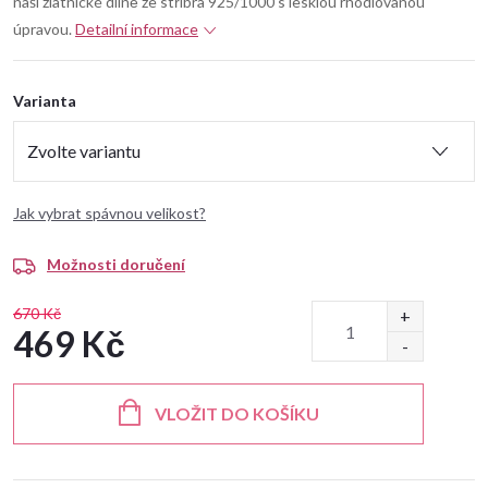
naší zlatnické dílně ze stříbra 925/1000 s lesklou rhodiovanou
úpravou.
Detailní informace
Varianta
Jak vybrat spávnou velikost?
Možnosti doručení
670 Kč
469 Kč
Měrná
cena:
VLOŽIT DO KOŠÍKU