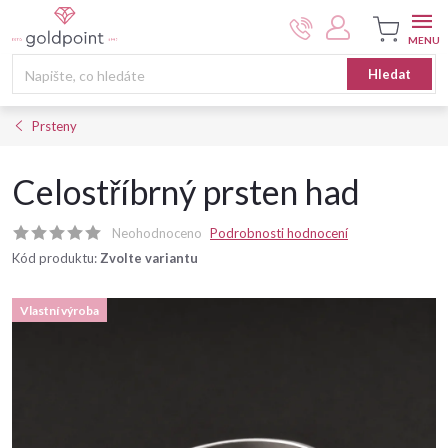
Přejít
na
obsah
Nákupní
Hledat
košík
Prsteny
Celostříbrný prsten had
Neohodnoceno
Podrobnosti hodnocení
Kód produktu:
Zvolte variantu
Vlastní výroba