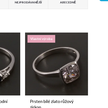
NEJPRODÁVANĚJŠÍ
ABECEDNĚ
Vlastní výroba
rodní
Prsten bílé zlato růžový
zirkon