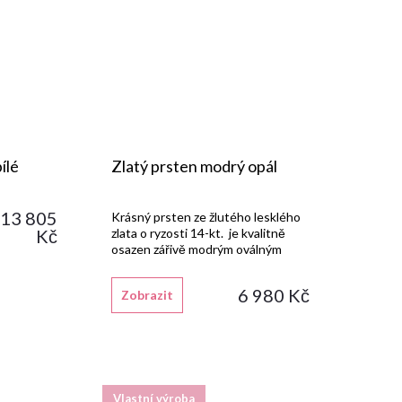
ílé
Zlatý prsten modrý opál
13 805
Krásný prsten ze žlutého lesklého
Kč
zlata o ryzosti 14-kt. je kvalitně
osazen zářivě modrým oválným
opálem.
6 980 Kč
Zobrazit
Vlastní výroba