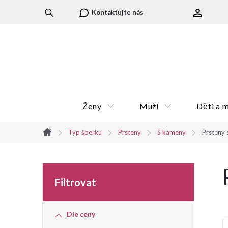
Přejít
Kontaktujte nás
na
obsah
Ženy
Muži
Děti a 
Typ šperku
Prsteny
S kameny
Prsteny 
Domů
P
o
Dle ceny
s