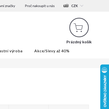
ní značky
Proč nakoupit u nás
CZK
Nákupní
košík
Prázdný košík
astní výroba
Akce/Slevy až 40%