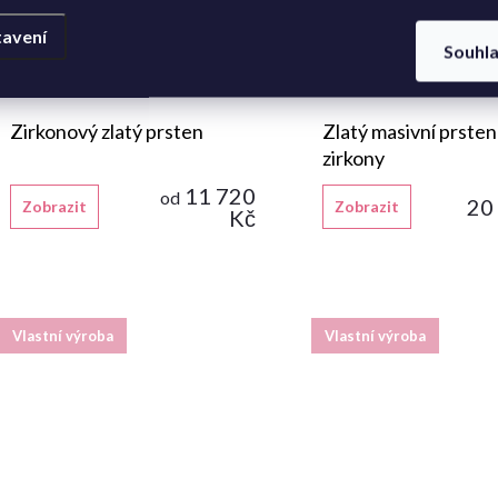
avení
Souhl
Zirkonový zlatý prsten
Zlatý masivní prsten 
zirkony
11 720
od
20
Zobrazit
Zobrazit
Kč
Vlastní výroba
Vlastní výroba