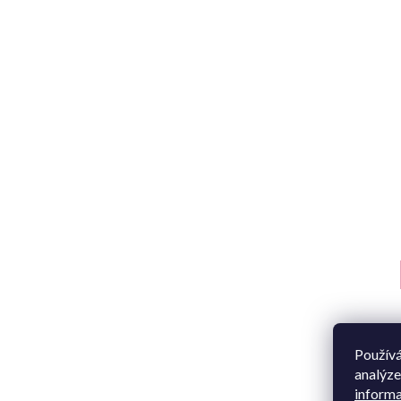
Používá
analýze
informa