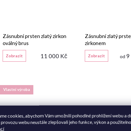
Zásnubní prsten zlatý zirkon
Zásnubní zlatý prste
oválný brus
zirkonem
11 000 Kč
9
Zobrazit
Zobrazit
od
Vlastní výroba
me cookies, abychom Vám umožnili pohodlné prohlížení webu a d
 provozu webu neustále zlepšovali jeho funkce, výkon a použitelno
cí