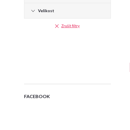
e
Velikost
l
Zrušit filtry
FACEBOOK