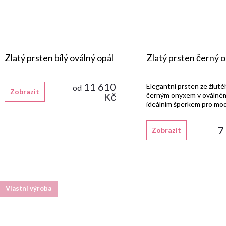
Zlatý prsten bílý oválný opál
Zlatý prsten černý o
11 610
Elegantní prsten ze žluté
od
Zobrazit
Kč
černým onyxem v oválném
ideálním šperkem pro mod
7
Zobrazit
Vlastní výroba