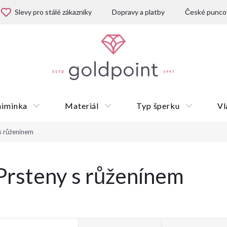
Slevy pro stálé zákazníky
Dopravy a platby
České puncov
miminka
Materiál
Typ šperku
Vl
s růženínem
Dárkové poukazy
Prsteny s růženínem
V