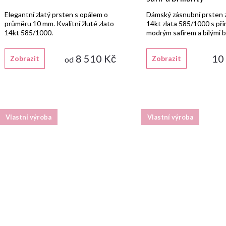
d
k
Elegantní zlatý prsten s opálem o
Dámský zásnubní prsten z
u
průměru 10 mm. Kvalitní žluté zlato
14kt zlata 585/1000 s př
t
14kt 585/1000.
modrým safírem a bílými br
lesklém provedení.
k
ů
8 510 Kč
10
Zobrazit
Zobrazit
od
t
ů
Vlastní výroba
Vlastní výroba