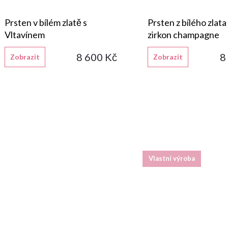
Prsten v bílém zlatě s
Prsten z bílého zlata
Vltavínem
zirkon champagne
8 600 Kč
8
Zobrazit
Zobrazit
Vlastní výroba