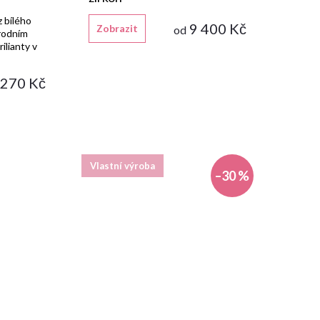
 bílého
9 400 Kč
Zobrazit
od
írodním
ilianty v
 270 Kč
Vlastní výroba
–30 %