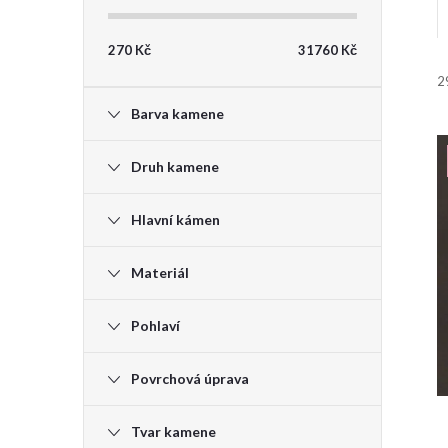
t
270
Kč
31760
Kč
r
2
i
Barva kamene
a
Druh kamene
n
Hlavní kámen
n
í
Materiál
í
Pohlaví
p
Povrchová úprava
a
n
Tvar kamene