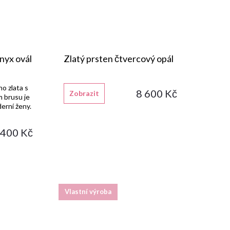
nyx ovál
Zlatý prsten čtvercový opál
ho zlata s
8 600 Kč
Zobrazit
 brusu je
erní ženy.
 400 Kč
Vlastní výroba