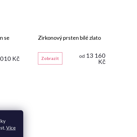
n se
Zirkonový prsten bílé zlato
13 160
od
 010 Kč
Zobrazit
Kč
íky
st.
Více