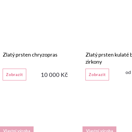
Zlatý prsten chryzopras
Zlatý prsten kulaté b
zirkony
od
10 000 Kč
Zobrazit
Zobrazit
Vlastní výroba
Vlastní výroba