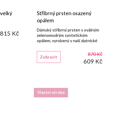
 velký
Stříbrný prsten osazený
opálem
Dámský stříbrný prsten s oválným
 815 Kč
zelenomodrým syntetickým
opálem, vyrobený v naší zlatnické
dílně ze stříbra 925/1000 s lesklou
rhodiovanou úpravou.
870 Kč
Zobrazit
609 Kč
Vlastní výroba