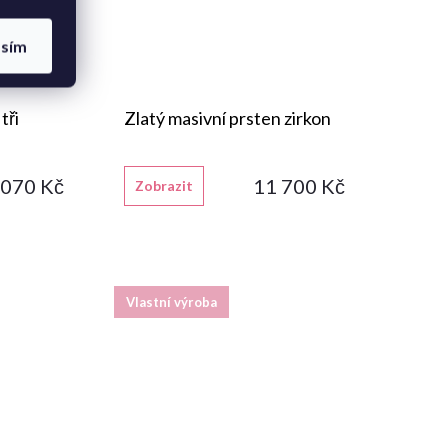
asím
tři
Zlatý masivní prsten zirkon
 070 Kč
11 700 Kč
Zobrazit
Vlastní výroba