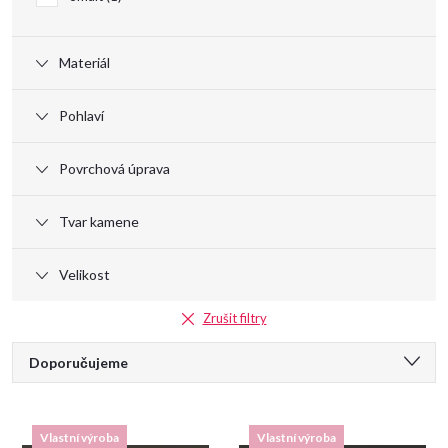
Materiál
Pohlaví
Povrchová úprava
Tvar kamene
Velikost
Zrušit filtry
Ř
Doporučujeme
a
Nejlevnější
Vlastní výroba
Vlastní výroba
Nejdražší