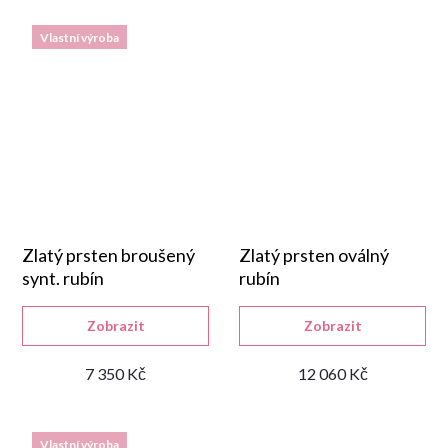
Vlastní výroba
Zlatý prsten broušený
Zlatý prsten oválný
synt. rubín
rubín
Zobrazit
Zobrazit
7 350 Kč
12 060 Kč
Vlastní výroba