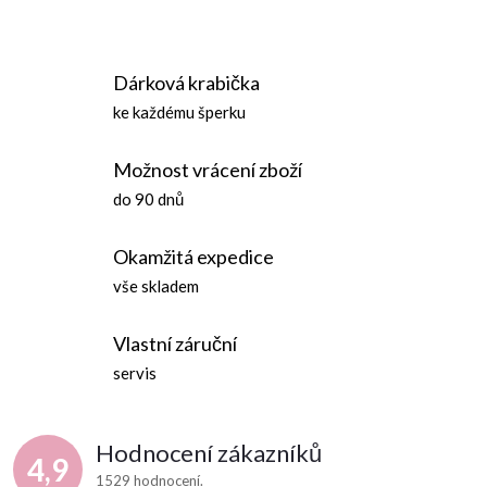
O
v
Dárková krabička
l
ke každému šperku
á
Možnost vrácení zboží
d
do 90 dnů
a
Okamžitá expedice
c
vše skladem
í
Vlastní záruční
p
servis
r
Hodnocení zákazníků
v
4,9
1529 hodnocení