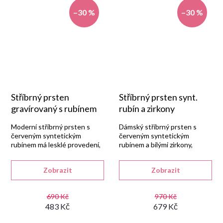
–30 %
–30 %
Stříbrný prsten
Stříbrný prsten synt.
gravírovaný s rubínem
rubín a zirkony
Moderní stříbrný prsten s
Dámský stříbrný prsten s
červeným syntetickým
červeným syntetickým
rubínem má lesklé provedení,
rubínem a bílými zirkony,
jemné gravírování a
vyrobený v naší zlatnické dílně
proplétaný tvar.
ze stříbra 925/1000 s lesklou
Zobrazit
Zobrazit
rhodiovanou úpravou.
690 Kč
970 Kč
483 Kč
679 Kč