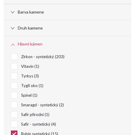
p
Barva kamene
i
Druh kamene
s
Hlavní kámen
p
Zirkon - syntetický
203
r
Vltavín
1
Tyrkys
3
o
Tygří oko
1
Spinel
1
d
Smaragd - syntetický
2
u
Safír přírodní
1
Safír - syntetický
4
k
Rubín syntetický
15