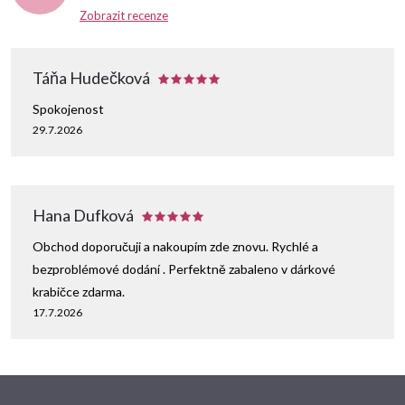
k
Zobrazit recenze
y
Táňa Hudečková
v
Spokojenost
ý
29.7.2026
p
i
Hana Dufková
s
Obchod doporučuji a nakoupím zde znovu. Rychlé a
u
bezproblémové dodání . Perfektně zabaleno v dárkové
krabičce zdarma.
17.7.2026