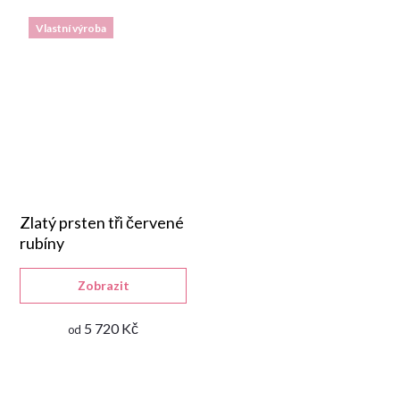
Vlastní výroba
Zlatý prsten tři červené
rubíny
Zobrazit
5 720 Kč
od