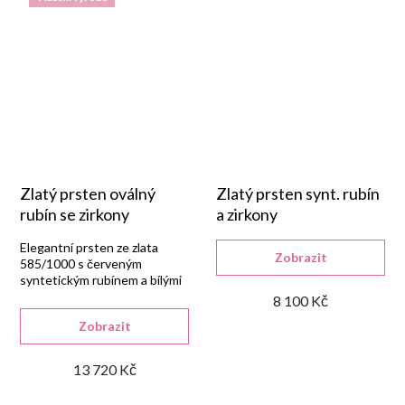
Zlatý prsten oválný
Zlatý prsten synt. rubín
rubín se zirkony
a zirkony
Elegantní prsten ze zlata
Zobrazit
585/1000 s červeným
syntetickým rubínem a bílými
zirkony.
8 100 Kč
Zobrazit
13 720 Kč