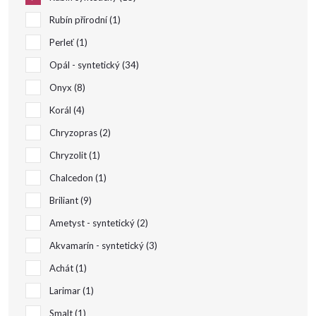
t
Rubín přírodní
1
Perleť
1
ů
Opál - syntetický
34
Onyx
8
Korál
4
Chryzopras
2
Chryzolit
1
Chalcedon
1
Briliant
9
Ametyst - syntetický
2
Akvamarín - syntetický
3
Achát
1
Larimar
1
Smalt
1