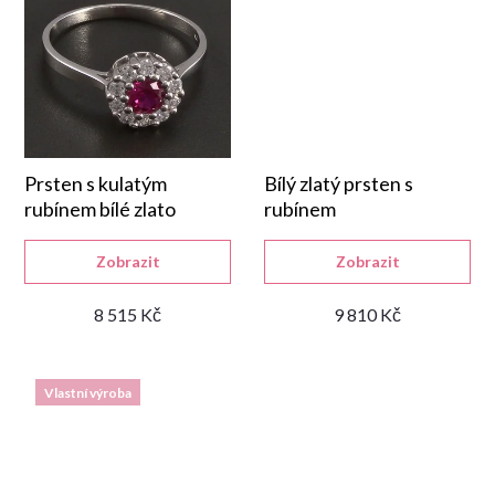
k
t
ů
Prsten s kulatým
Bílý zlatý prsten s
rubínem bílé zlato
rubínem
Zobrazit
Zobrazit
8 515 Kč
9 810 Kč
Vlastní výroba