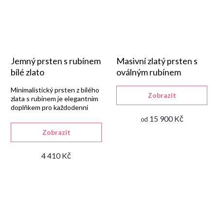
Jemný prsten s rubínem
Masivní zlatý prsten s
bílé zlato
oválným rubínem
Minimalistický prsten z bílého
Zobrazit
zlata s rubínem je elegantním
doplňkem pro každodenní
nošení.
15 900 Kč
od
Zobrazit
4 410 Kč