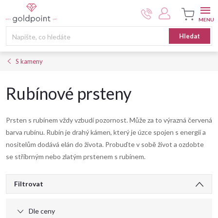
Přejít
na
obsah
Nákupní
Hledat
košík
S kameny
Rubínové prsteny
Prsten s rubínem vždy vzbudí pozornost. Může za to výrazná červená
barva rubínu. Rubín je drahý kámen, který je úzce spojen s energií a
nositelům dodává elán do života. Probuďte v sobě život a ozdobte
se stříbrným nebo zlatým prstenem s rubínem.
V
Filtrovat
ý
Dle ceny