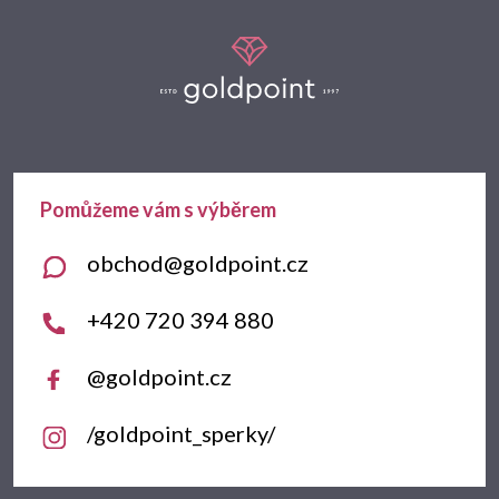
Z
á
p
a
t
obchod
@
goldpoint.cz
í
+420 720 394 880
@goldpoint.cz
/goldpoint_sperky/