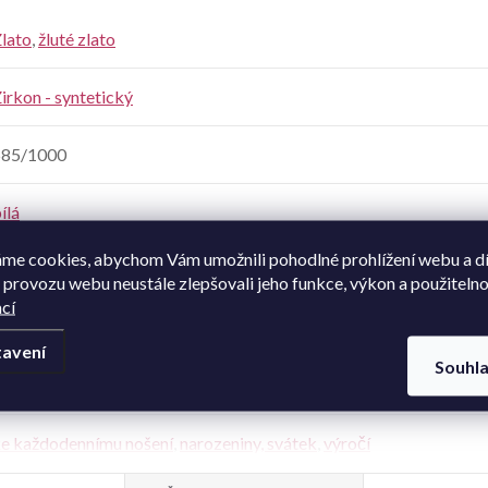
lato
,
žluté zlato
irkon - syntetický
585/1000
ílá
me cookies, abychom Vám umožnili pohodlné prohlížení webu a d
irkon
 provozu webu neustále zlepšovali jeho funkce, výkon a použitelno
cí
dámské
avení
Souhl
esklá
e každodennímu nošení
,
narozeniny, svátek
,
výročí