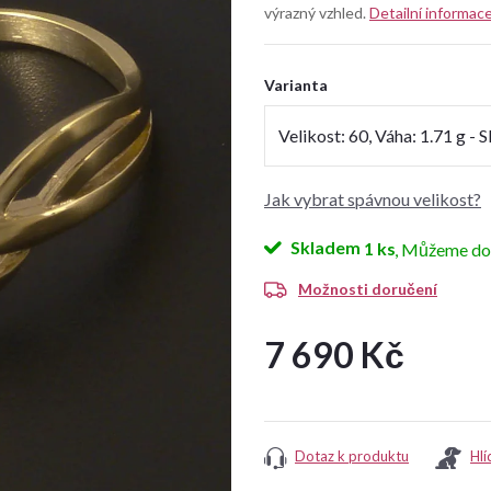
výrazný vzhled.
Detailní informac
Varianta
Jak vybrat spávnou velikost?
Skladem
1 ks
Možnosti doručení
7 690 Kč
Měrná
cena:
Dotaz k produktu
Hlí