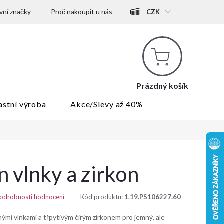
ní značky
Proč nakoupit u nás
CZK
Nákupní
košík
Prázdný košík
astní výroba
Akce/Slevy až 40%
n vlnky a zirkon
odrobnosti hodnocení
Kód produktu:
1.19.PS106227.60
nými vlnkami a třpytivým čirým zirkonem pro jemný, ale