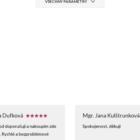
VŠECHNY PARAMETRY
 Dufková
Mgr. Jana Kulštrunková
d doporučuji a nakoupím zde
Spokojenost, děkuji
. Rychlé a bezproblémové