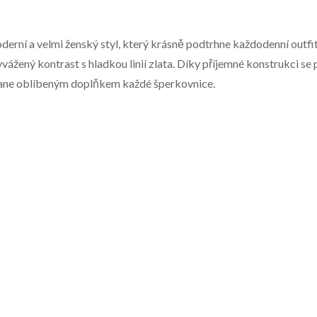
erní a velmi ženský styl, který krásně podtrhne každodenní outfit i
yvážený kontrast s hladkou linií zlata. Díky příjemné konstrukci se
 stane oblíbeným doplňkem každé šperkovnice.