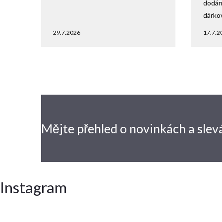
dodání
dárko
29.7.2026
17.7.2
Mějte přehled o novinkách
a slev
Instagram