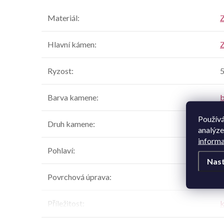
Materiál
:
Z
Hlavní kámen
:
Z
Ryzost
:
Barva kamene
:
b
Používá
Druh kamene
:
Z
analýze
informa
Pohlaví
:
Nast
Povrchová úprava
:
l
Příležitost
:
k