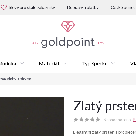
Slevy pro stálé zákazníky
Dopravy a platby
České puncov
miminka
Materiál
Typ šperku
Vl
sten vlnky a zirkon
Dárkové poukazy
Zlatý prste
Neohodnoceno
P
Elegantní zlatý prsten s proplete