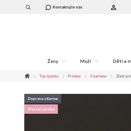
Přejít
Kontaktujte nás
na
obsah
Ženy
Muži
Děti a 
Typ šperku
Prsteny
S kameny
Zlatý pr
Domů
Doprava zdarma
Vlastní výroba