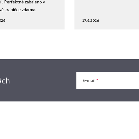
 . Perfektně zabaleno v
vé krabičce zdarma.
026
17.6.2026
ách
E-mail