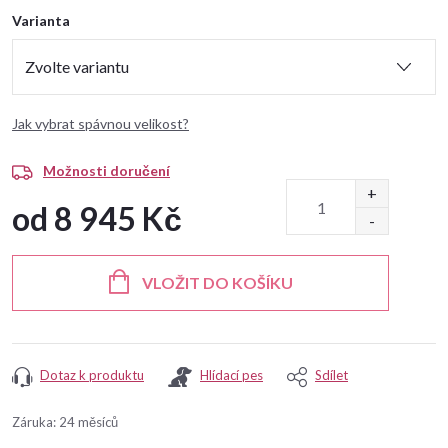
Varianta
Jak vybrat spávnou velikost?
Možnosti doručení
od
8 945 Kč
Měrná
cena:
VLOŽIT DO KOŠÍKU
Dotaz k produktu
Hlídací pes
Sdílet
Záruka
:
24 měsíců