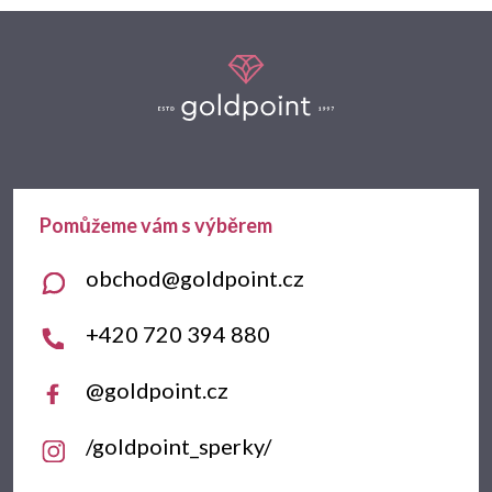
Z
á
p
a
t
obchod
@
goldpoint.cz
í
+420 720 394 880
@goldpoint.cz
/goldpoint_sperky/