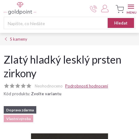
Přejít
na
obsah
Nákupní
Hledat
košík
S kameny
Zlatý hladký lesklý prsten
zirkony
Neohodnoceno
Podrobnosti hodnocení
Kód produktu:
Zvolte variantu
Doprava zdarma
Vlastní výroba