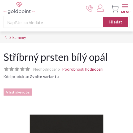
Přejít
na
obsah
Nákupní
Hledat
košík
S kameny
Stříbrný prsten bílý opál
Neohodnoceno
Podrobnosti hodnocení
Kód produktu:
Zvolte variantu
Vlastní výroba