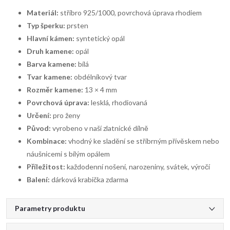
Materiál:
stříbro 925/1000, povrchová úprava rhodiem
Typ šperku:
prsten
Hlavní kámen:
syntetický opál
Druh kamene:
opál
Barva kamene:
bílá
Tvar kamene:
obdélníkový tvar
Rozměr kamene:
13 × 4 mm
Povrchová úprava:
lesklá, rhodiovaná
Určení:
pro ženy
Původ:
vyrobeno v naší zlatnické dílně
Kombinace:
vhodný ke sladění se stříbrným přívěskem nebo
náušnicemi s bílým opálem
Příležitost:
každodenní nošení, narozeniny, svátek, výročí
Balení:
dárková krabička zdarma
Parametry produktu