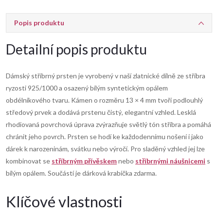
Popis produktu
Detailní popis produktu
Dámský stříbrný prsten je vyrobený v naší zlatnické dílně ze stříbra
ryzosti 925/1000 a osazený bílým syntetickým opálem
obdélníkového tvaru. Kámen o rozměru 13 × 4 mm tvoří podlouhlý
středový prvek a dodává prstenu čistý, elegantní vzhled. Lesklá
rhodiovaná povrchová úprava zvýrazňuje světlý tón stříbra a pomáhá
chránit jeho povrch. Prsten se hodí ke každodennímu nošení i jako
dárek k narozeninám, svátku nebo výročí. Pro sladěný vzhled jej lze
kombinovat se
stříbrným přívěskem
nebo
stříbrnými náušnicemi
s
bílým opálem. Součástí je dárková krabička zdarma.
Klíčové vlastnosti