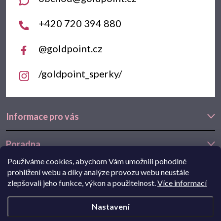
í
+420 720 394 880
@goldpoint.cz
/goldpoint_sperky/
Informace pro vás
Poradna
Používáme cookies, abychom Vám umožnili pohodlné
Často hledáte
prohlížení webu a díky analýze provozu webu neustále
zlepšovali jeho funkce, výkon a použitelnost.
Více informací
Navštivte také náš e-shop Goldstore.cz:
zlaté náušnice
,
dětské
Nastavení
náušnice
,
náušnice z bílého zlata