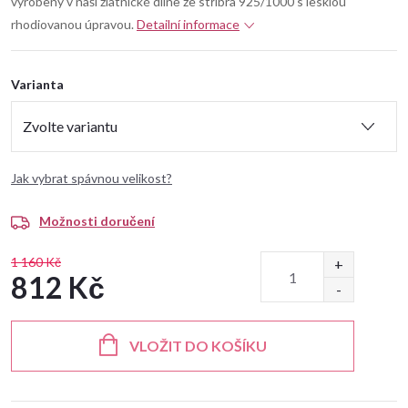
vyrobený v naší zlatnické dílně ze stříbra 925/1000 s lesklou
rhodiovanou úpravou.
Detailní informace
Varianta
Jak vybrat spávnou velikost?
Možnosti doručení
1 160 Kč
812 Kč
Měrná
cena:
VLOŽIT DO KOŠÍKU