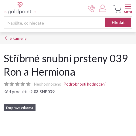
Přejít
na
obsah
Nákupní
Hledat
košík
S kameny
Stříbrné snubní prsteny 039
Ron a Hermiona
Neohodnoceno
Podrobnosti hodnocení
Kód produktu:
2.03.SNP039
Doprava zdarma