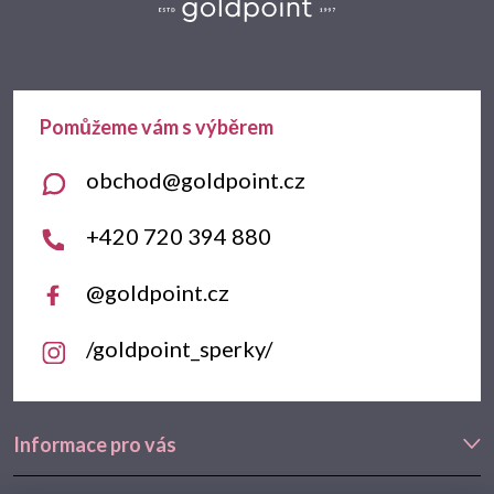
p
a
t
obchod
@
goldpoint.cz
í
+420 720 394 880
@goldpoint.cz
/goldpoint_sperky/
Informace pro vás