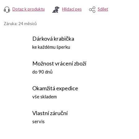
Dotaz k produktu
Hlídací pes
Sdílet
Záruka
:
24 měsíců
Dárková krabička
ke každému šperku
Možnost vrácení zboží
do 90 dnů
Okamžitá expedice
vše skladem
Vlastní záruční
servis