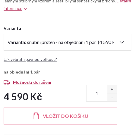
jemným stříbrným vzorem a šesti bílými syntetickými zirkony.
Detailní
informace
Varianta
Jak vybrat spávnou velikost?
na objednání
1 pár
Možnosti doručení
4 590 Kč
Měrná
cena:
VLOŽIT DO KOŠÍKU