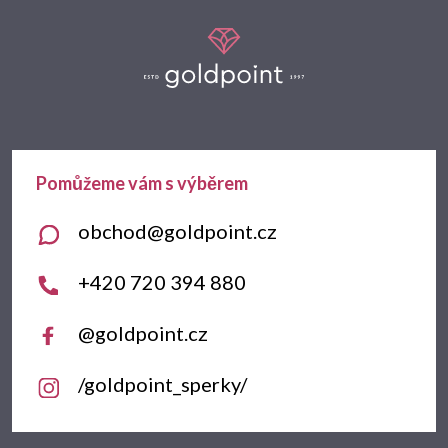
Z
á
p
a
t
obchod
@
goldpoint.cz
í
+420 720 394 880
@goldpoint.cz
/goldpoint_sperky/