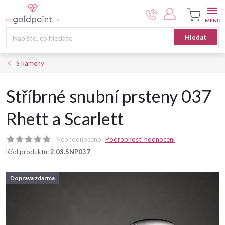
Přejít
na
obsah
Nákupní
Hledat
košík
S kameny
Stříbrné snubní prsteny 037
Rhett a Scarlett
Neohodnoceno
Podrobnosti hodnocení
Kód produktu:
2.03.SNP037
Doprava zdarma