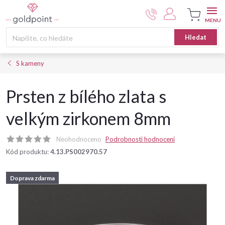
Přejít
na
obsah
Nákupní
Hledat
košík
S kameny
Prsten z bílého zlata s
velkým zirkonem 8mm
Neohodnoceno
Podrobnosti hodnocení
Kód produktu:
4.13.PS002970.57
Doprava zdarma