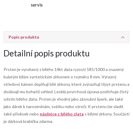
servis
Popis produktu
Detailní popis produktu
Prsten je vyrobený z bílého 14kt zlata ryzosti 585/1000 a osazený
kulatým bílým syntetickým zirkonem o rozměru 8 mm. Výrazný
středový kámen doplňují bílé zirkony, které zvýrazňují třpyt prstenu a
dodávají mu bohatší vzhled. Lesklá povrchová úprava podtrhuje čistý
odstín bílého zlata. Prsten je vhodný jako zásnubní šperk, ale také
jako dárek k narozeninám, svátku nebo výročí. K prstenu lze sladit
také přívěsek nebo
náušnice z bílého zlata
s bílými zirkony. Součástí
je dárková krabička zdarma.