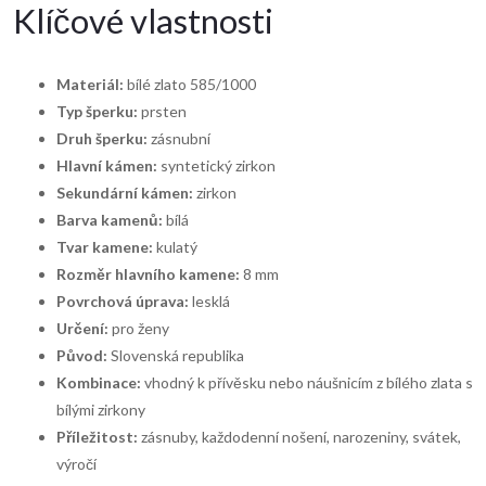
Klíčové vlastnosti
Materiál:
bílé zlato 585/1000
Typ šperku:
prsten
Druh šperku:
zásnubní
Hlavní kámen:
syntetický zirkon
Sekundární kámen:
zirkon
Barva kamenů:
bílá
Tvar kamene:
kulatý
Rozměr hlavního kamene:
8 mm
Povrchová úprava:
lesklá
Určení:
pro ženy
Původ:
Slovenská republika
Kombinace:
vhodný k přívěsku nebo náušnicím z bílého zlata s
bílými zirkony
Příležitost:
zásnuby, každodenní nošení, narozeniny, svátek,
výročí