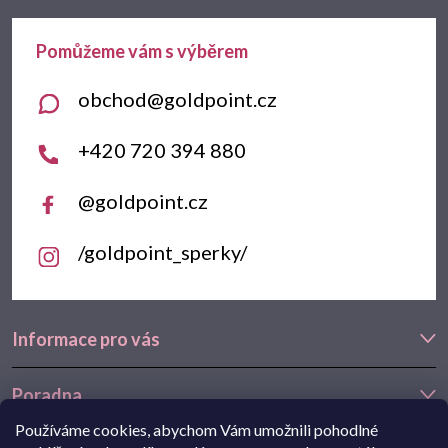
a
t
obchod
@
goldpoint.cz
í
+420 720 394 880
@goldpoint.cz
/goldpoint_sperky/
Informace pro vás
Poradna
Používáme cookies, abychom Vám umožnili pohodlné