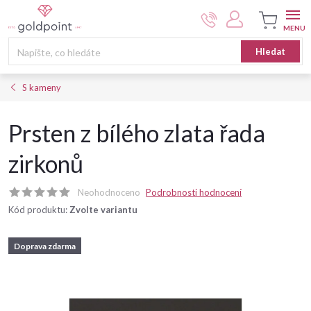
Přejít
na
obsah
Nákupní
Hledat
košík
S kameny
Prsten z bílého zlata řada
zirkonů
Neohodnoceno
Podrobnosti hodnocení
Kód produktu:
Zvolte variantu
Doprava zdarma