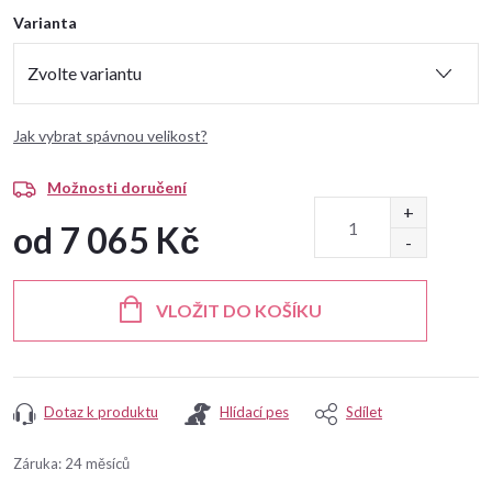
Varianta
Jak vybrat spávnou velikost?
Možnosti doručení
od
7 065 Kč
Měrná
cena:
VLOŽIT DO KOŠÍKU
Dotaz k produktu
Hlídací pes
Sdílet
Záruka
:
24 měsíců