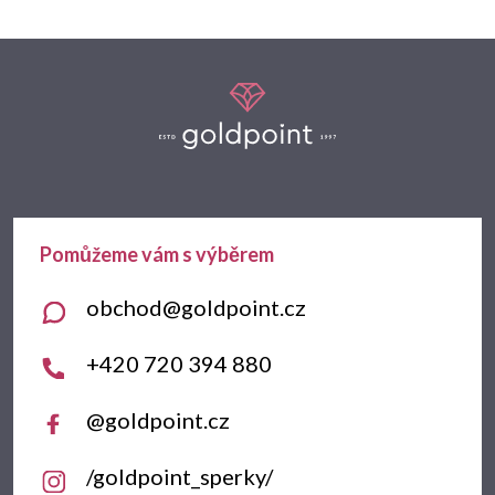
Z
á
p
a
t
obchod
@
goldpoint.cz
í
+420 720 394 880
@goldpoint.cz
/goldpoint_sperky/