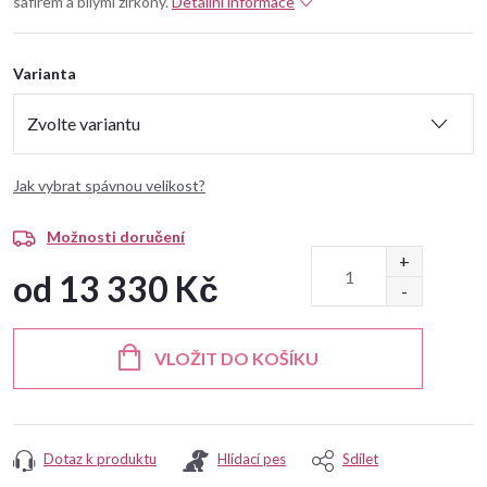
safírem a bílými zirkony.
Detailní informace
Varianta
Jak vybrat spávnou velikost?
Možnosti doručení
od
13 330 Kč
Měrná
cena:
VLOŽIT DO KOŠÍKU
Dotaz k produktu
Hlídací pes
Sdílet