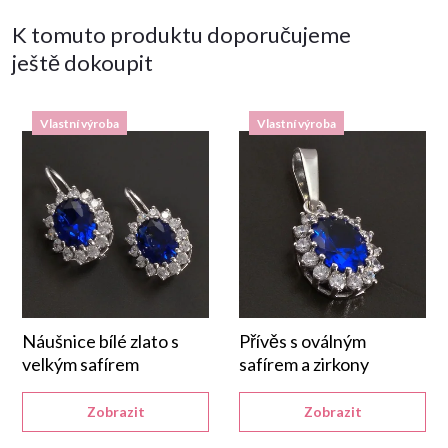
K tomuto produktu doporučujeme
ještě dokoupit
Vlastní výroba
Vlastní výroba
Náušnice bílé zlato s
Přívěs s oválným
velkým safírem
safírem a zirkony
Zobrazit
Zobrazit