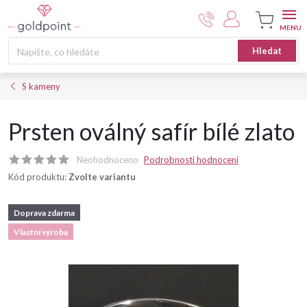
Přejít
na
obsah
Nákupní
Hledat
košík
S kameny
Prsten oválný safír bílé zlato
Neohodnoceno
Podrobnosti hodnocení
Kód produktu:
Zvolte variantu
Doprava zdarma
Vlastní výroba