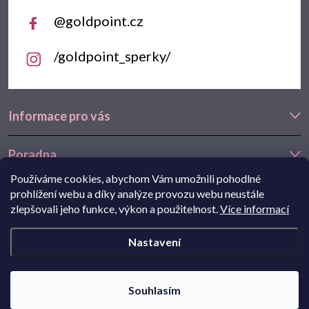
@goldpoint.cz
/goldpoint_sperky/
Informace pro vás
Poradna
Používáme cookies, abychom Vám umožnili pohodlné
Často hledáte
prohlížení webu a díky analýze provozu webu neustále
zlepšovali jeho funkce, výkon a použitelnost.
Více informací
Navštivte také náš e-shop Goldstore.cz:
zlaté náušnice
,
dětské
Nastavení
náušnice
,
náušnice z bílého zlata
Copyright 2026
Goldpoint.cz
. Všechna práva vyhrazena.
Souhlasím
Pohání Shoptet