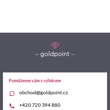
Z
á
p
a
t
obchod
@
goldpoint.cz
í
+420 720 394 880