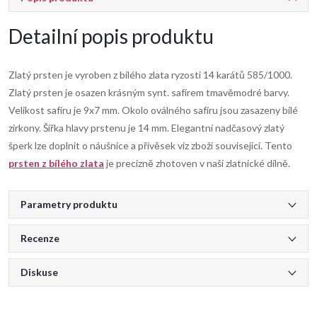
Detailní popis produktu
Zlatý prsten je vyroben z bílého zlata ryzosti 14 karátů 585/1000.
Zlatý prsten je osazen krásným synt. safírem tmavěmodré barvy.
Velikost safíru je 9x7 mm. Okolo oválného safíru jsou zasazeny bílé
zirkony. Šířka hlavy prstenu je 14 mm. Elegantní nadčasový zlatý
šperk lze doplnit o náušnice a přívěsek viz zboží související. Tento
prsten z bílého zlata
je precizně zhotoven v naší zlatnické dílně.
Parametry produktu
Recenze
Diskuse