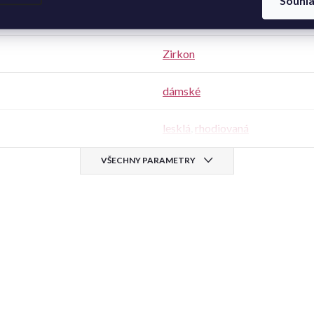
Souhl
bílá
Zirkon
dámské
lesklá
,
rhodiovaná
VŠECHNY PARAMETRY