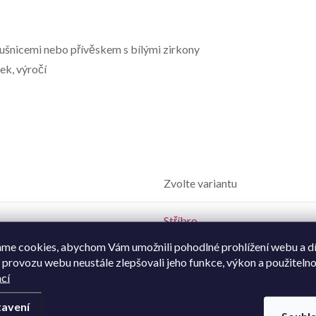
áušnicemi nebo přívěskem s bílými zirkony
ek, výročí
Zvolte variantu
Stříbro
me cookies, abychom Vám umožnili pohodlné prohlížení webu a d
Zirkon - syntetický
 provozu webu neustále zlepšovali jeho funkce, výkon a použitelno
cí
925/1000
avení