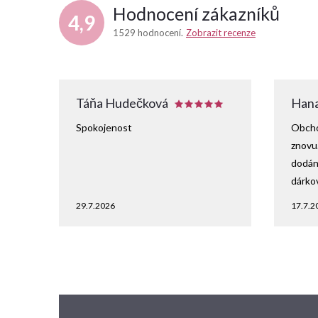
Hodnocení zákazníků
4,9
1529 hodnocení
Zobrazit recenze
Táňa Hudečková
Hana
Spokojenost
Obcho
znovu
dodání
dárko
29.7.2026
17.7.2