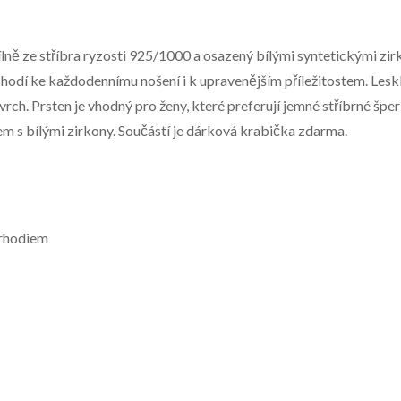
ílně ze stříbra ryzosti 925/1000 a osazený bílými syntetickými zi
se hodí ke každodennímu nošení i k upravenějším příležitostem. Le
rch. Prsten je vhodný pro ženy, které preferují jemné stříbrné špe
m s bílými zirkony. Součástí je dárková krabička zdarma.
 rhodiem