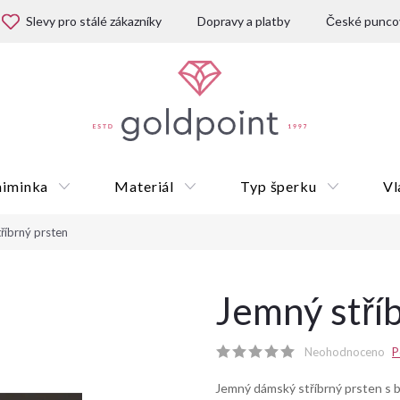
Slevy pro stálé zákazníky
Dopravy a platby
České puncov
miminka
Materiál
Typ šperku
Vl
říbrný prsten
Dárkové poukazy
Jemný stří
Neohodnoceno
P
Jemný dámský stříbrný prsten s bí