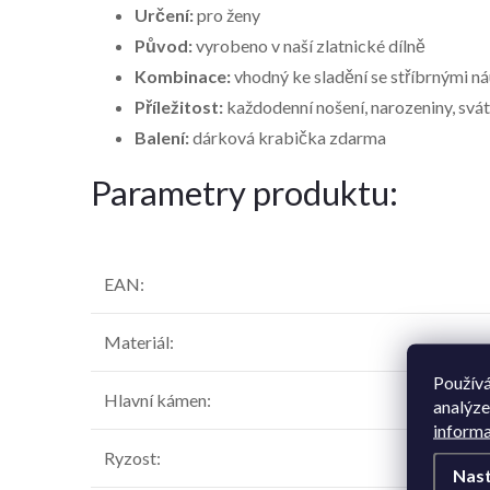
Určení:
pro ženy
Původ:
vyrobeno v naší zlatnické dílně
Kombinace:
vhodný ke sladění se stříbrnými n
Příležitost:
každodenní nošení, narozeniny, svát
Balení:
dárková krabička zdarma
Parametry produktu:
EAN
:
Materiál
:
Používá
Hlavní kámen
:
analýze
informa
Ryzost
:
Nast