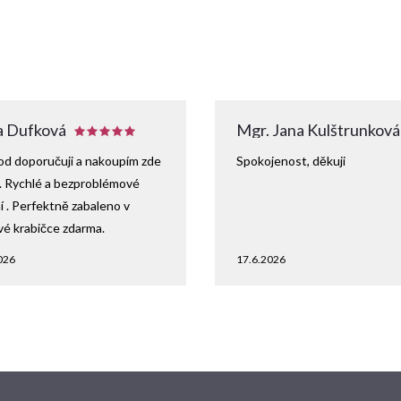
 Dufková
Mgr. Jana Kulštrunková
d doporučuji a nakoupím zde
Spokojenost, děkuji
. Rychlé a bezproblémové
 . Perfektně zabaleno v
vé krabičce zdarma.
026
17.6.2026