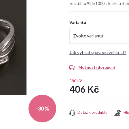
ze stříbra 925/1000 s lesklou rh
Varianta
Jak vybrat spávnou velikost?
Možnosti doručení
580 Kč
406 Kč
Měrná
cena:
–30 %
Dotaz k produktu
Hlí