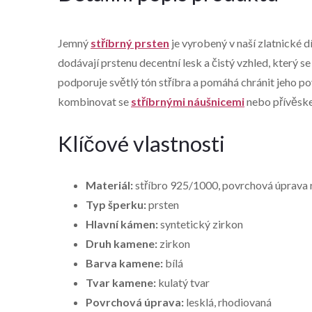
Jemný
stříbrný prsten
je vyrobený v naší zlatnické d
dodávají prstenu decentní lesk a čistý vzhled, který 
podporuje světlý tón stříbra a pomáhá chránit jeho pov
kombinovat se
stříbrnými náušnicemi
nebo přívěske
Klíčové vlastnosti
Materiál:
stříbro 925/1000, povrchová úprava
Typ šperku:
prsten
Hlavní kámen:
syntetický zirkon
Druh kamene:
zirkon
Barva kamene:
bílá
Tvar kamene:
kulatý tvar
Povrchová úprava:
lesklá, rhodiovaná