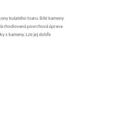
rkony kulatého tvaru. Bílé kameny
sklá rhodiovaná povrchová úprava
rky s kameny. Lze jej dobře