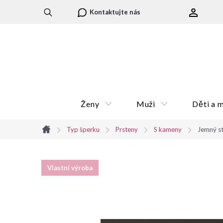
Přejít
Kontaktujte nás
na
obsah
Ženy
Muži
Děti a 
Typ šperku
Prsteny
S kameny
Jemný st
Domů
Vlastní výroba