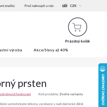
ní značky
Proč nakoupit u nás
CZK
Nákupní
košík
Prázdný košík
astní výroba
Akce/Slevy až 40%
brný prsten
odrobnosti hodnocení
Kód produktu:
Zvolte variantu
lými syntetickými zirkony, vyrobený v naší zlatnické dílně