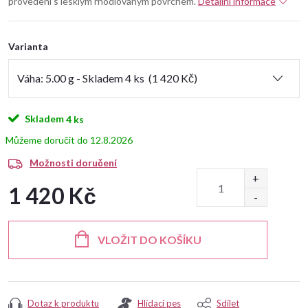
provedení s lesklým rhodiovaným povrchem.
Detailní informace
Varianta
Skladem
4 ks
12.8.2026
Možnosti doručení
1 420 Kč
Měrná
cena:
VLOŽIT DO KOŠÍKU
Dotaz k produktu
Hlídací pes
Sdílet