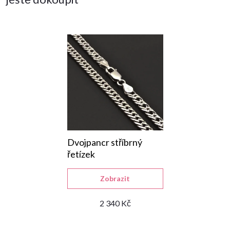
Dvojpancr stříbrný
řetízek
Zobrazit
2 340 Kč