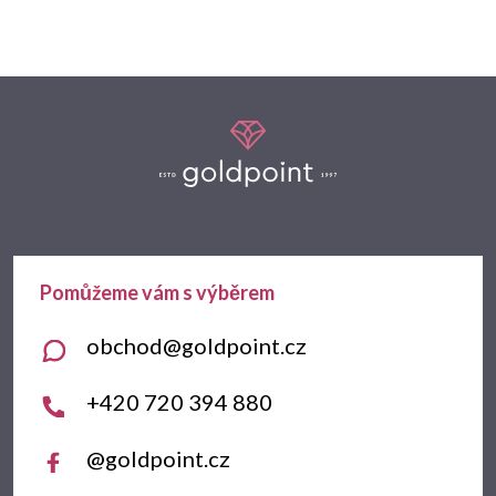
Z
á
p
a
t
obchod
@
goldpoint.cz
í
+420 720 394 880
@goldpoint.cz