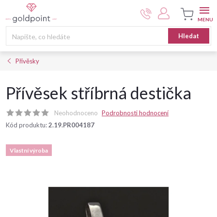
Přejít
na
obsah
Nákupní
Hledat
košík
Přívěsky
Přívěsek stříbrná destička
Neohodnoceno
Podrobnosti hodnocení
Kód produktu:
2.19.PR004187
Vlastní výroba