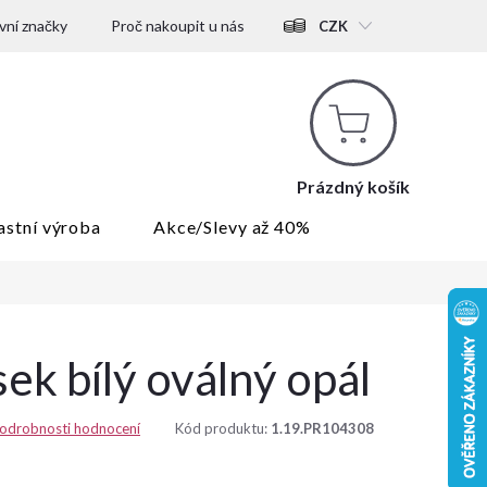
ní značky
Proč nakoupit u nás
CZK
Nákupní
košík
Prázdný košík
astní výroba
Akce/Slevy až 40%
sek bílý oválný opál
odrobnosti hodnocení
Kód produktu:
1.19.PR104308