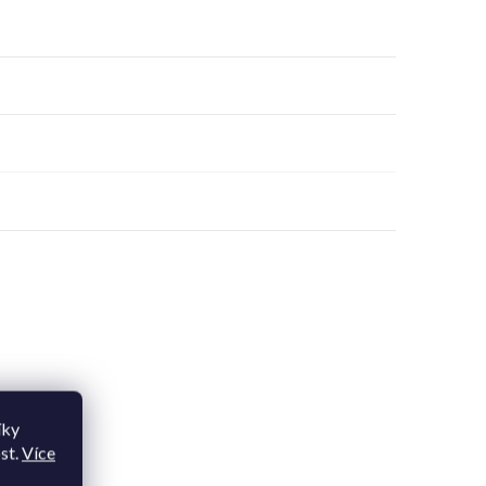
íky
st.
Více
upit