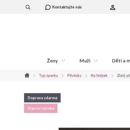
Přejít
Kontaktujte nás
na
obsah
Ženy
Muži
Děti a 
Typ šperku
Přívěsky
Na řetízek
Zlatý p
Domů
Doprava zdarma
Vlastní výroba