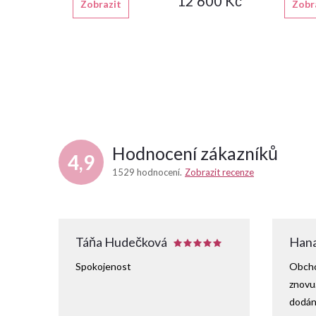
12 600 Kč
Zobrazit
Zobr
Hodnocení zákazníků
4,9
1529 hodnocení
Zobrazit recenze
Táňa Hudečková
Hana
Spokojenost
Obcho
znovu
dodání