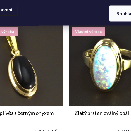
avení
Souhl
í výroba
Vlastní výroba
 přívěs s černým onyxem
Zlatý prsten oválný opál