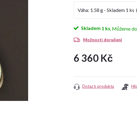
Skladem
1 ks
Možnosti doručení
6 360 Kč
Měrná
cena:
Dotaz k produktu
Hlí