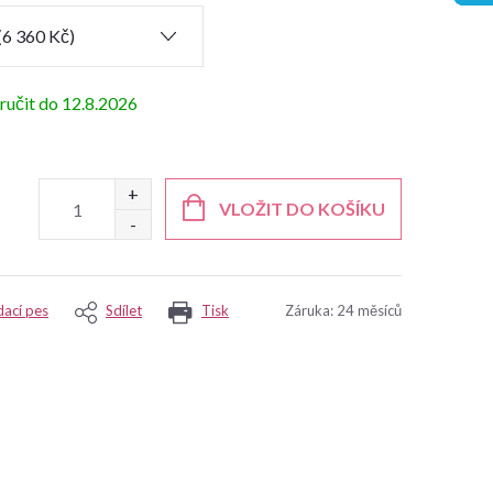
12.8.2026
VLOŽIT DO KOŠÍKU
dací pes
Sdílet
Tisk
Záruka
:
24 měsíců