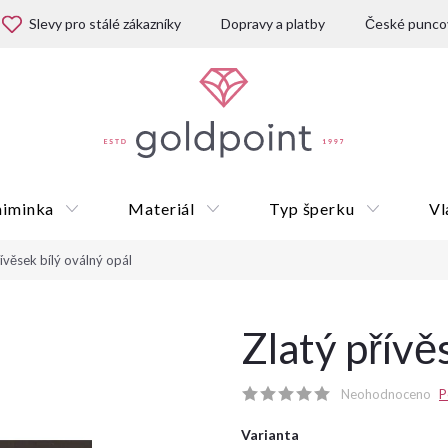
Slevy pro stálé zákazníky
Dopravy a platby
České puncov
miminka
Materiál
Typ šperku
Vl
řívěsek bílý oválný opál
Dárkové poukazy
Zlatý přívě
Neohodnoceno
P
Varianta