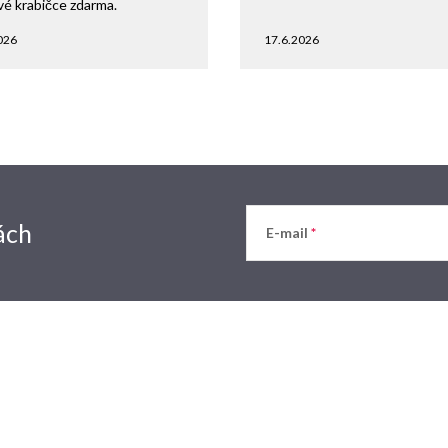
vé krabičce zdarma.
026
17.6.2026
ách
E-mail