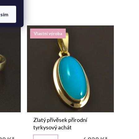
asím
Vlastní výroba
Zlatý přívěsek přírodní
tyrkysový achát