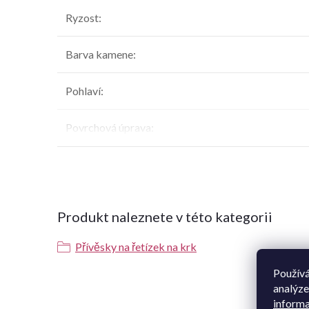
Ryzost
:
Barva kamene
:
Pohlaví
:
Povrchová úprava
:
Produkt naleznete v této kategorii
Přívěsky na řetízek na krk
Používá
analýze
K t
informa