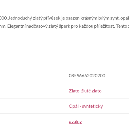
1000. Jednoduchý zlatý přívěsek je osazen krásným bílým synt. opá
m. Elegantní nadčasový zlatý šperk pro každou příležitost. Tento 
08596662020200
Zlato
,
žluté zlato
Opál - syntetický
oválný