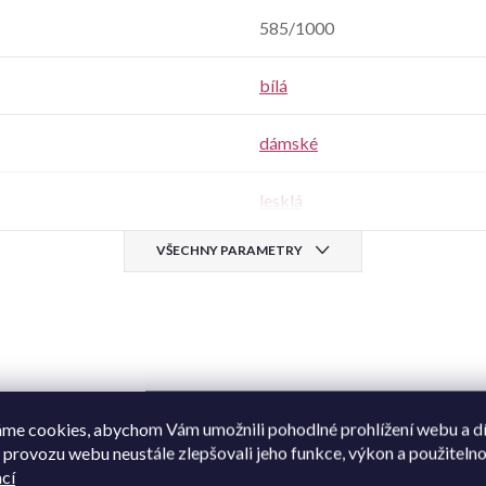
585/1000
bílá
dámské
lesklá
VŠECHNY PARAMETRY
me cookies, abychom Vám umožnili pohodlné prohlížení webu a d
 provozu webu neustále zlepšovali jeho funkce, výkon a použitelno
omuto produktu doporučujeme ještě doko
cí