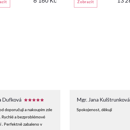
6 160 Kč
13 2
azit
Zobrazit
 Dufková
Mgr. Jana Kulštrunková
d doporučuji a nakoupím zde
Spokojenost, děkuji
. Rychlé a bezproblémové
 . Perfektně zabaleno v