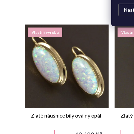
Nast
Vlastní výroba
Vlastn
Zlaté náušnice bílý oválný opál
Zlatý