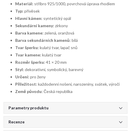
Materiál:
stříbro 925/1000, povrchová úprava rhodiem
Typ:
přívěsek
Hlavní kámen:
syntetický opál
Sekundární kameny:
zirkony
Barva kamene:
zelená, oranžová
Barva sekundárních kamenů:
bílá
Tvar šperku:
kulatý tvar, lapač snů
Tvar kamene:
kulatý tvar
Rozměr šperku:
41 × 20 mm
Styl:
dekorativní, symbolický, barevný
Určení:
pro ženy
Příležitost:
každodenní nošení, narozeniny, svátek, výročí
Země původu:
Česká republika
Parametry produktu
Recenze