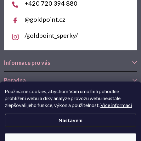
+420 720 394 880
@goldpoint.cz
/goldpoint_sperky/
Informace pro vás
Poradna
Používáme cookies, abychom Vám umožnili pohodlné
Často hledáte
prohlížení webu a díky analýze provozu webu neustále
zlepšovali jeho funkce, výkon a použitelnost.
Více informací
Navštivte také náš e-shop Goldstore.cz:
zlaté náušnice
,
dětské
Nastavení
náušnice
,
náušnice z bílého zlata
Copyright 2026
Goldpoint.cz
. Všechna práva vyhrazena.