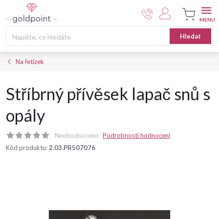
Přejít
na
obsah
Nákupní
Hledat
košík
Na řetízek
Stříbrný přívěsek lapač snů s
opály
Neohodnoceno
Podrobnosti hodnocení
Kód produktu:
2.03.PR507076