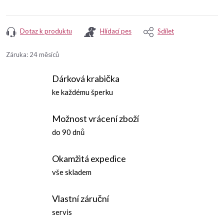
Dotaz k produktu
Hlídací pes
Sdílet
Záruka
:
24 měsíců
Dárková krabička
ke každému šperku
Možnost vrácení zboží
do 90 dnů
Okamžitá expedice
vše skladem
Vlastní záruční
servis