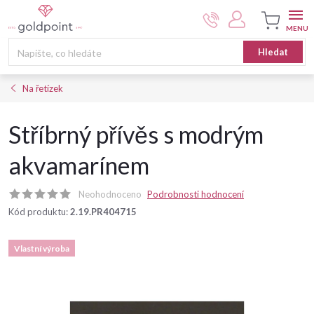
Přejít
na
obsah
Nákupní
Hledat
košík
Na řetízek
Stříbrný přívěs s modrým
akvamarínem
Neohodnoceno
Podrobnosti hodnocení
Kód produktu:
2.19.PR404715
Vlastní výroba