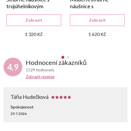
trojúhelníkovým
náušnice s
akvamarínem
trojúhelníkovým
akvamarínem
Zobrazit
Zobrazit
1 320 Kč
1 620 Kč
Hodnocení zákazníků
4,9
1529 hodnocení
Zobrazit recenze
Táňa Hudečková
Spokojenost
29.7.2026