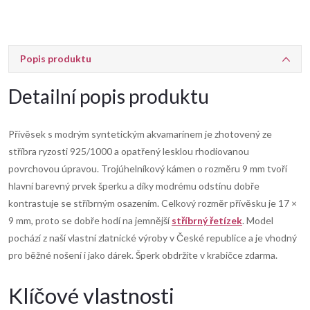
Popis produktu
Detailní popis produktu
Přívěsek s modrým syntetickým akvamarínem je zhotovený ze
stříbra ryzosti 925/1000 a opatřený lesklou rhodiovanou
povrchovou úpravou. Trojúhelníkový kámen o rozměru 9 mm tvoří
hlavní barevný prvek šperku a díky modrému odstínu dobře
kontrastuje se stříbrným osazením. Celkový rozměr přívěsku je 17 ×
9 mm, proto se dobře hodí na jemnější
stříbrný řetízek
. Model
pochází z naší vlastní zlatnické výroby v České republice a je vhodný
pro běžné nošení i jako dárek. Šperk obdržíte v krabičce zdarma.
Klíčové vlastnosti