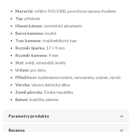
Materiál:
stříbro 925/1000, povrchová úprava rhodiem
Typ:
přívěsek
Hlavní kámen:
syntetický akvamarín
Barva kamene:
modrá
Tvar kamene:
trojúhelníkový tvar
Rozměr šperku:
17 × 9 mm
Rozměr kamene:
9 mm
Styl:
svěží, výraznější, lesklý
Určení:
pro ženy
Příležitost:
každodenní nošení, narozeniny, svátek, výročí
Výroba:
vlastní zlatnická dílna
Země původu:
Česká republika
Balení:
krabička zdarma
Parametry produktu
Recenze