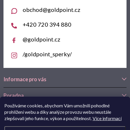
t
obchod
@
goldpoint.cz
í
+420 720 394 880
@goldpoint.cz
/goldpoint_sperky/
Informace pro vás
Poradna
Používáme cookies, abychom Vám umožnili pohodlné
Často hledáte
prohlížení webu a díky analýze provozu webu neustále
zlepšovali jeho funkce, výkon a použitelnost.
Více informací
Navštivte také náš e-shop Goldstore.cz:
zlaté náušnice
,
dětské