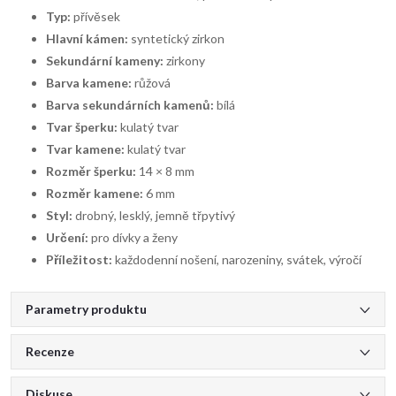
Typ:
přívěsek
Hlavní kámen:
syntetický zirkon
Sekundární kameny:
zirkony
Barva kamene:
růžová
Barva sekundárních kamenů:
bílá
Tvar šperku:
kulatý tvar
Tvar kamene:
kulatý tvar
Rozměr šperku:
14 × 8 mm
Rozměr kamene:
6 mm
Styl:
drobný, lesklý, jemně třpytivý
Určení:
pro dívky a ženy
Příležitost:
každodenní nošení, narozeniny, svátek, výročí
Parametry produktu
Recenze
Diskuse