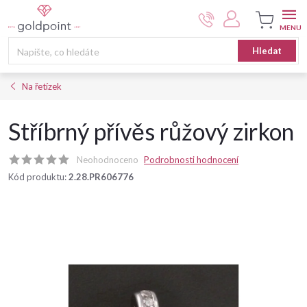
Přejít
na
obsah
Nákupní
Hledat
košík
Na řetízek
Stříbrný přívěs růžový zirkon
Neohodnoceno
Podrobnosti hodnocení
Kód produktu:
2.28.PR606776