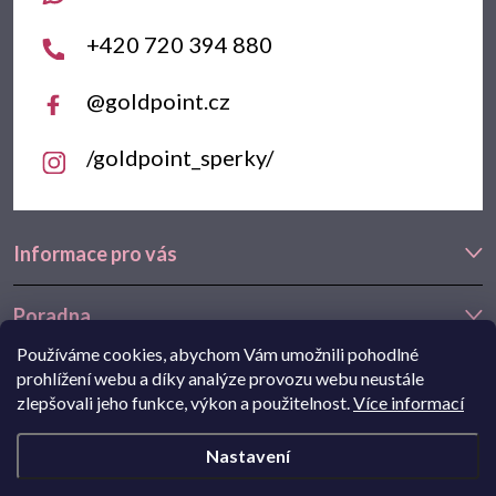
í
+420 720 394 880
@goldpoint.cz
/goldpoint_sperky/
Informace pro vás
Poradna
Používáme cookies, abychom Vám umožnili pohodlné
Často hledáte
prohlížení webu a díky analýze provozu webu neustále
zlepšovali jeho funkce, výkon a použitelnost.
Více informací
Navštivte také náš e-shop Goldstore.cz:
zlaté náušnice
,
dětské
Nastavení
náušnice
,
náušnice z bílého zlata