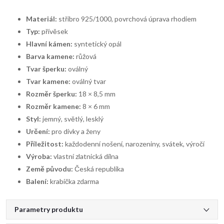
Materiál:
stříbro 925/1000, povrchová úprava rhodiem
Typ:
přívěsek
Hlavní kámen:
syntetický opál
Barva kamene:
růžová
Tvar šperku:
oválný
Tvar kamene:
oválný tvar
Rozměr šperku:
18 × 8,5 mm
Rozměr kamene:
8 × 6 mm
Styl:
jemný, světlý, lesklý
Určení:
pro dívky a ženy
Příležitost:
každodenní nošení, narozeniny, svátek, výročí
Výroba:
vlastní zlatnická dílna
Země původu:
Česká republika
Balení:
krabička zdarma
Parametry produktu