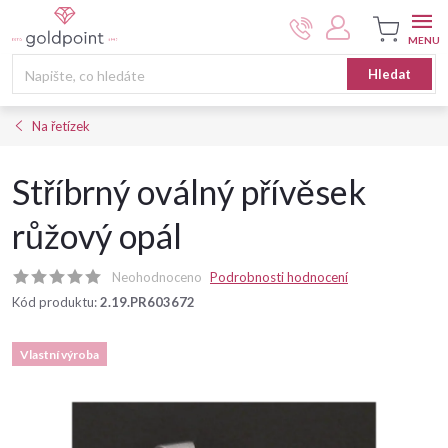
Přejít
na
obsah
Nákupní
Hledat
košík
Na řetízek
Stříbrný oválný přívěsek
růžový opál
Neohodnoceno
Podrobnosti hodnocení
Kód produktu:
2.19.PR603672
Vlastní výroba