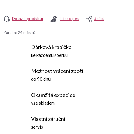
Dotaz k produktu
Hlídací pes
Sdílet
Záruka
:
24 měsíců
Dárková krabička
ke každému šperku
Možnost vrácení zboží
do 90 dnů
Okamžitá expedice
vše skladem
Vlastní záruční
servis