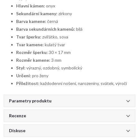
Hlavní kámen:
onyx
Sekundární kameny:
zirkony
Barva kamene:
černá
Barva sekundárních kamenů:
bílá
Tvar šperku:
zvířátko, sova
Tvar kamene:
kulatý tvar
Rozměr šperku:
30 × 17 mm
Rozměr kamene:
3 mm
Styl:
výrazný, ozdobný, symbolický
Určení:
pro ženy
Příležitost:
každodenní nošení, narozeniny, svátek, výročí
Parametry produktu
Recenze
Diskuse