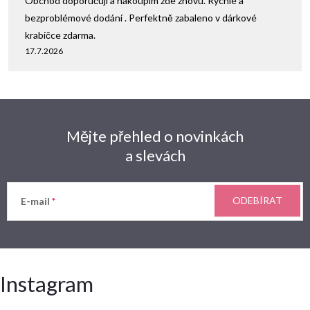
Obchod doporučuji a nakoupím zde znovu. Rychlé a
bezproblémové dodání . Perfektně zabaleno v dárkové
krabičce zdarma.
17.7.2026
Mějte přehled o novinkách
a slevách
ODEBÍRAT
E-mail
Instagram