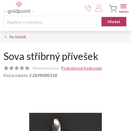
Přejít
na
obsah
Nákupní
Hledat
košík
Na řetízek
Sova stříbrný přívešek
Neohodnoceno
Podrobnosti hodnocení
Kód produktu:
2.28.PR005318