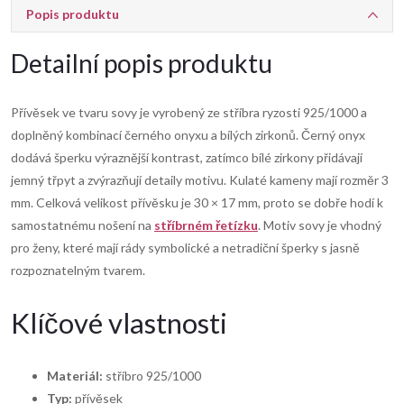
Popis produktu
Detailní popis produktu
Přívěsek ve tvaru sovy je vyrobený ze stříbra ryzosti 925/1000 a
doplněný kombinací černého onyxu a bílých zirkonů. Černý onyx
dodává šperku výraznější kontrast, zatímco bílé zirkony přidávají
jemný třpyt a zvýrazňují detaily motivu. Kulaté kameny mají rozměr 3
mm. Celková velikost přívěsku je 30 × 17 mm, proto se dobře hodí k
samostatnému nošení na
stříbrném řetízku
. Motiv sovy je vhodný
pro ženy, které mají rády symbolické a netradiční šperky s jasně
rozpoznatelným tvarem.
Klíčové vlastnosti
Materiál:
stříbro 925/1000
Typ:
přívěsek