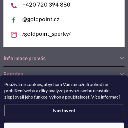
+420 720 394 880
@goldpoint.cz
/goldpoint_sperky/
Informace pro vás
Poradna
Používáme cookies, abychom Vám umožnili pohodlné
Často hledáte
prohlížení webu a díky analýze provozu webu neustále
zlepšovali jeho funkce, výkon a použitelnost.
Více informací
Navštivte také náš e-shop Goldstore.cz:
zlaté náušnice
,
dětské
Nastavení
náušnice
,
náušnice z bílého zlata
Copyright 2026
Goldpoint.cz
. Všechna práva vyhrazena.