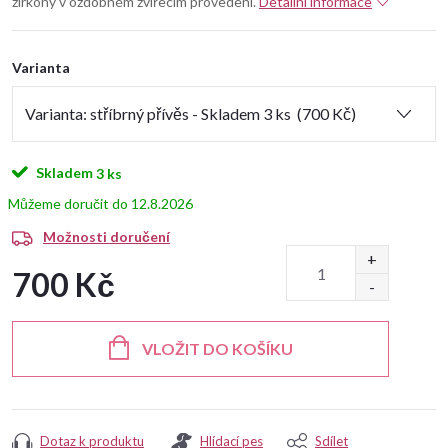
zirkony v ozdobném zvířecím provedení.
Detailní informace
Varianta
Skladem
3 ks
12.8.2026
Možnosti doručení
700 Kč
Měrná
cena:
VLOŽIT DO KOŠÍKU
Dotaz k produktu
Hlídací pes
Sdílet