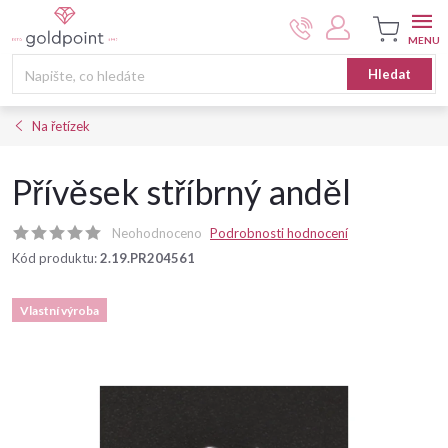
Přejít
na
obsah
Nákupní
Hledat
košík
Na řetízek
Přívěsek stříbrný anděl
Neohodnoceno
Podrobnosti hodnocení
Kód produktu:
2.19.PR204561
Vlastní výroba