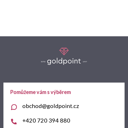
Z
á
p
a
t
obchod
@
goldpoint.cz
í
+420 720 394 880