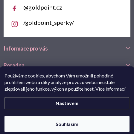
@goldpoint.cz
/goldpoint_sperky/
Informace pro vás
Poradna
Používáme cookies, abychom Vám umožnili pohodlné
Často hledáte
prohlížení webu a díky analýze provozu webu neustále
zlepšovali jeho funkce, výkon a použitelnost.
Více informací
Navštivte také náš e-shop Goldstore.cz:
zlaté náušnice
,
dětské
Nastavení
náušnice
,
náušnice z bílého zlata
Copyright 2026
Goldpoint.cz
. Všechna práva vyhrazena.
Souhlasím
Pohání Shoptet