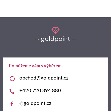
Z
á
p
a
t
obchod
@
goldpoint.cz
í
+420 720 394 880
@goldpoint.cz