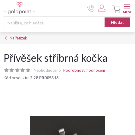
Přejít
na
obsah
Nákupní
Hledat
košík
Na řetízek
Přívěšek stříbrná kočka
Neohodnoceno
Podrobnosti hodnocení
Kód produktu:
2.28.PR005313