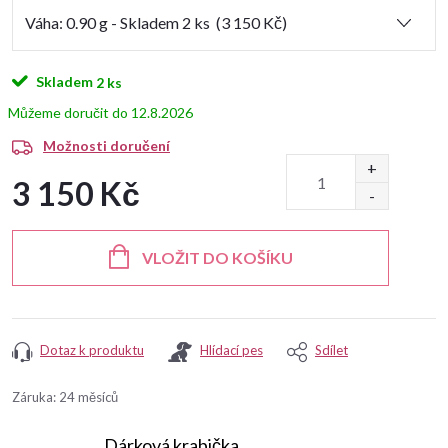
Skladem
2 ks
12.8.2026
Možnosti doručení
3 150 Kč
Měrná
cena:
VLOŽIT DO KOŠÍKU
Dotaz k produktu
Hlídací pes
Sdílet
Záruka
:
24 měsíců
Dárková krabička