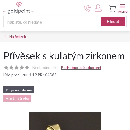
Přejít
na
obsah
Nákupní
Hledat
košík
Na řetízek
Přívěsek s kulatým zirkonem
Neohodnoceno
Podrobnosti hodnocení
Kód produktu:
1.19.PR104582
Doprava zdarma
Vlastní výroba