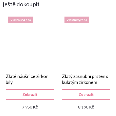
ještě dokoupit
Vlastní výroba
Vlastní výroba
Zlaté náušnice zirkon
Zlatý zásnubní prsten s
bílý
kulatým zirkonem
Zobrazit
Zobrazit
7 950 Kč
8 190 Kč