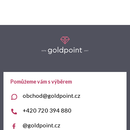
Z
á
p
a
t
obchod
@
goldpoint.cz
í
+420 720 394 880
@goldpoint.cz