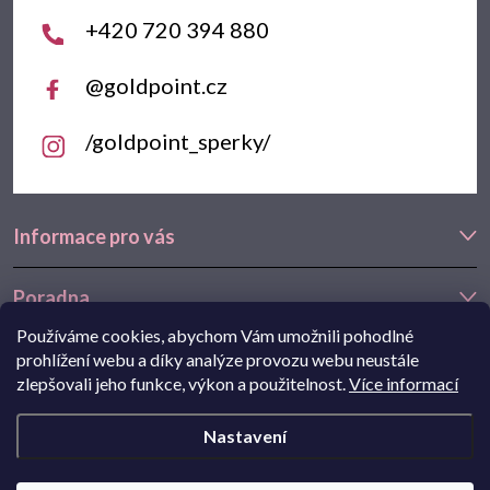
í
+420 720 394 880
@goldpoint.cz
/goldpoint_sperky/
Informace pro vás
Poradna
Používáme cookies, abychom Vám umožnili pohodlné
Často hledáte
prohlížení webu a díky analýze provozu webu neustále
zlepšovali jeho funkce, výkon a použitelnost.
Více informací
Navštivte také náš e-shop Goldstore.cz:
zlaté náušnice
,
dětské
Nastavení
náušnice
,
náušnice z bílého zlata