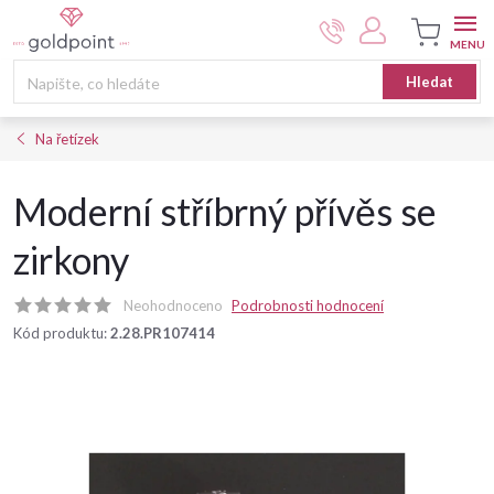
Přejít
na
obsah
Nákupní
Hledat
košík
Na řetízek
Moderní stříbrný přívěs se
zirkony
Neohodnoceno
Podrobnosti hodnocení
Kód produktu:
2.28.PR107414