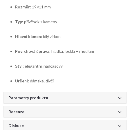
Rozměr:
19×11 mm
Typ:
přívěsek s kameny
Hlavní kámen:
bílý zirkon
Povrchová úprava:
hladká, lesklá + rhodium
Styl:
elegantní, nadčasový
Určení:
dámské, dívčí
Parametry produktu
Recenze
Diskuse