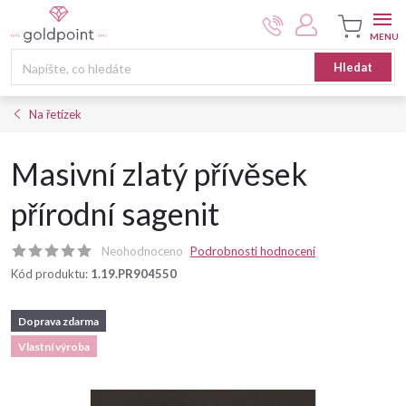
Přejít
na
obsah
Nákupní
Hledat
košík
Na řetízek
Masivní zlatý přívěsek
přírodní sagenit
Neohodnoceno
Podrobnosti hodnocení
Kód produktu:
1.19.PR904550
Doprava zdarma
Vlastní výroba