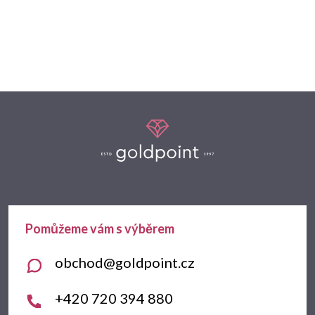
Z
á
p
a
t
obchod
@
goldpoint.cz
í
+420 720 394 880