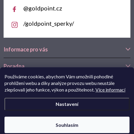
@goldpoint.cz
/goldpoint_sperky/
Informace pro vás
Poradna
Používáme cookies, abychom Vám umožnili pohodlné
Často hledáte
prohlížení webu a díky analýze provozu webu neustále
zlepšovali jeho funkce, výkon a použitelnost.
Více informací
Navštivte také náš e-shop Goldstore.cz:
zlaté náušnice
,
dětské
Nastavení
náušnice
,
náušnice z bílého zlata
Copyright 2026
Goldpoint.cz
. Všechna práva vyhrazena.
Souhlasím
Pohání Shoptet