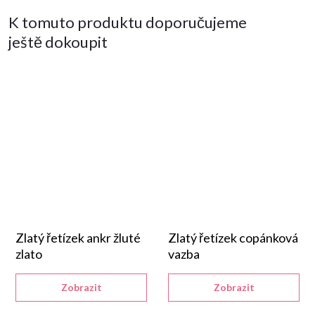
K tomuto produktu doporučujeme
ještě dokoupit
Zlatý řetízek ankr žluté
Zlatý řetízek copánková
zlato
vazba
Zobrazit
Zobrazit