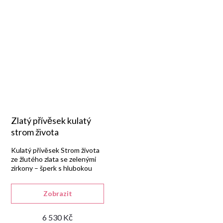
Zlatý přívěsek kulatý
strom života
Kulatý přívěsek Strom života
ze žlutého zlata se zelenými
zirkony – šperk s hlubokou
symbolikou.
Zobrazit
6 530 Kč