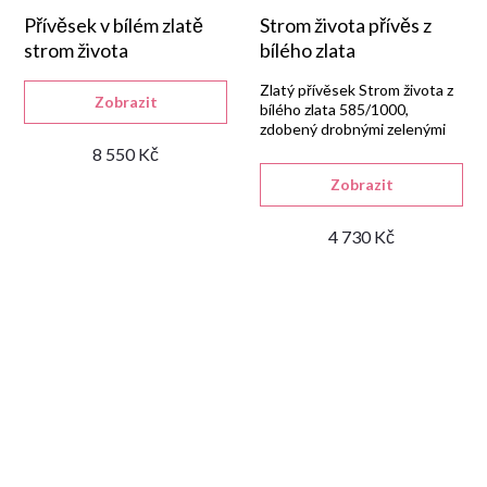
Přívěsek v bílém zlatě
Strom života přívěs z
strom života
bílého zlata
Zlatý přívěsek Strom života z
Zobrazit
bílého zlata 585/1000,
zdobený drobnými zelenými
zirkony v lesklém provedení.
8 550 Kč
Zobrazit
4 730 Kč