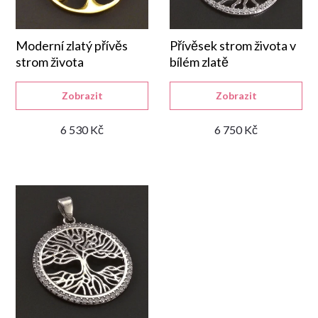
í
p
Moderní zlatý přívěs
Přívěsek strom života v
strom života
bílém zlatě
r
Zobrazit
Zobrazit
o
6 530 Kč
6 750 Kč
d
u
k
t
ů