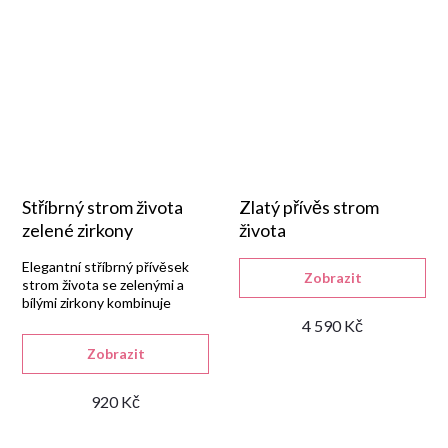
Stříbrný strom života
Zlatý přívěs strom
zelené zirkony
života
Elegantní stříbrný přívěsek
Zobrazit
strom života se zelenými a
bílými zirkony kombinuje
symboliku a výraznější
4 590 Kč
barevný detail.
Zobrazit
920 Kč