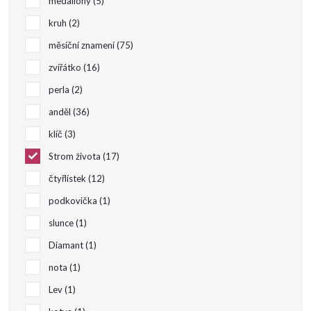
medailony
5
kruh
2
měsíční znamení
75
zvířátko
16
perla
2
anděl
36
klíč
3
Strom života
17
čtyřlístek
12
podkovička
1
slunce
1
Diamant
1
nota
1
Lev
1