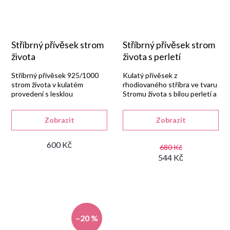
Stříbrný přívěsek strom
Stříbrný přívěsek strom
života
života s perletí
Stříbrný přívěsek 925/1000
Kulatý přívěsek z
strom života v kulatém
rhodiovaného stříbra ve tvaru
provedení s lesklou
Stromu života s bílou perletí a
rhodiovanou úpravou.
lesklým povrchem.
Zobrazit
Zobrazit
600 Kč
680 Kč
544 Kč
–20 %