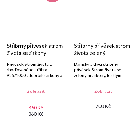
Stříbrný přívěsek strom
Stříbrný přívěsek strom
života se zirkony
života zelený
Přívěsek Strom života z
Dámský a dívčí stříbrný
rhodiovaného stříbra
přívěsek Strom života se
925/1000 zdobí bílé zirkony a
zelenými zirkony, lesklým
jemně prořezávaný motiv.
rhodiovaným povrchem a
rozměrem 25 × 19 mm.
Zobrazit
Zobrazit
700 Kč
450 Kč
360 Kč