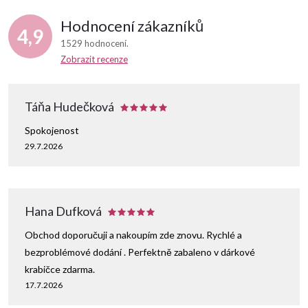
r
Hodnocení zákazníků
v
4,9
1529 hodnocení
k
Zobrazit recenze
y
Táňa Hudečková
v
Spokojenost
ý
29.7.2026
p
i
Hana Dufková
s
Obchod doporučuji a nakoupím zde znovu. Rychlé a
u
bezproblémové dodání . Perfektně zabaleno v dárkové
krabičce zdarma.
17.7.2026