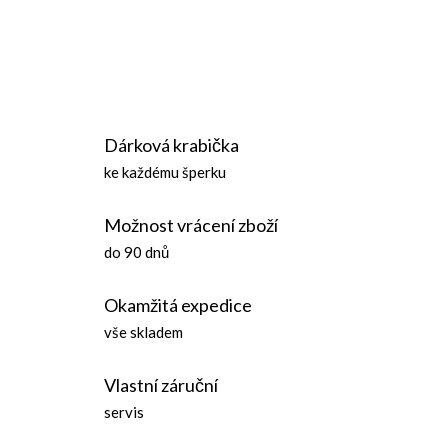
O
v
Dárková krabička
l
ke každému šperku
á
Možnost vrácení zboží
d
do 90 dnů
a
Okamžitá expedice
c
vše skladem
í
Vlastní záruční
p
servis