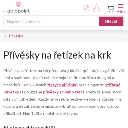
Přejít
na
obsah
Nákupní
Hledat
košík
Přívěsky
Přívěsky na řetízek na krk
Přívěsky na řetízek na krk představují ideální způsob, jak vyjádřit svůj
styl a osobnost. V naší nabídce najdete širokou škálu designů a
materiálů – od luxusních
zlatých přívěsků
přes elegantní
stříbrné
přívěsky
až po úžasné
přívěsky z bílého zlata
, které zaujmou svým
jiskřivým vzhledem. Každý přívěsek je pečlivě vyroben s důrazem na
kvalitu a detail, takže si můžete vybrat ten pravý šperk pro každou
příležitost. Nad 1500,- neplatíte poštovné.