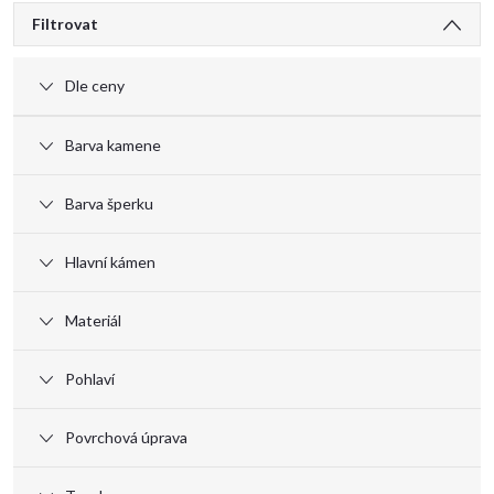
V
Filtrovat
ý
Dle ceny
p
Barva kamene
i
Barva šperku
s
Hlavní kámen
p
Materiál
r
Pohlaví
o
Povrchová úprava
d