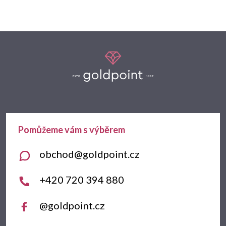
Z
á
p
a
t
obchod
@
goldpoint.cz
í
+420 720 394 880
@goldpoint.cz