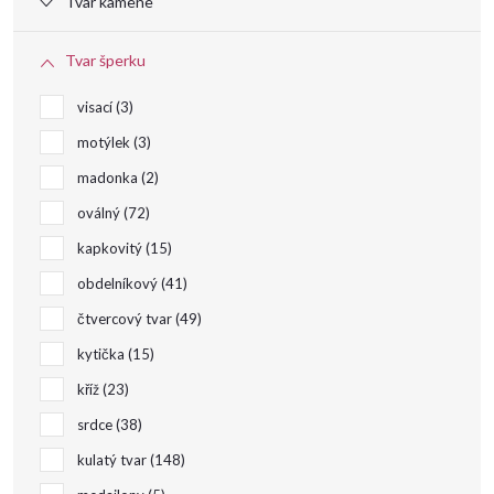
Tvar kamene
u
Tvar šperku
k
visací
3
t
motýlek
3
madonka
2
ů
oválný
72
kapkovitý
15
obdelníkový
41
čtvercový tvar
49
kytička
15
kříž
23
srdce
38
kulatý tvar
148