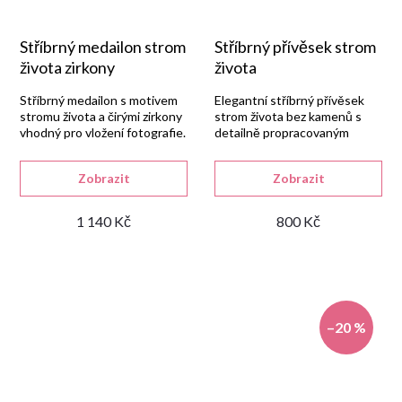
Stříbrný medailon strom
Stříbrný přívěsek strom
života zirkony
života
Stříbrný medailon s motivem
Elegantní stříbrný přívěsek
stromu života a čirými zirkony
strom života bez kamenů s
vhodný pro vložení fotografie.
detailně propracovaným
motivem a čistým,
nadčasovým vzhledem.
Zobrazit
Zobrazit
1 140 Kč
800 Kč
–20 %