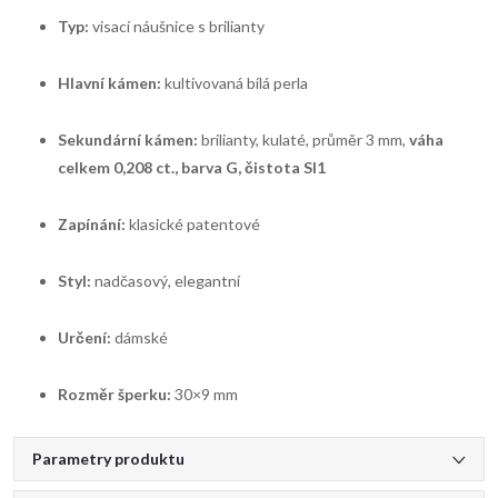
Typ:
visací náušnice s brilianty
Hlavní kámen:
kultivovaná bílá perla
Sekundární kámen:
brilianty, kulaté, průměr 3 mm,
váha
celkem 0,208 ct., barva G, čistota SI1
Zapínání:
klasické patentové
Styl:
nadčasový, elegantní
Určení:
dámské
Rozměr šperku:
30×9 mm
Parametry produktu