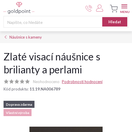
Přejít
na
obsah
Nákupní
Hledat
košík
Náušnice s kameny
Zlaté visací náušnice s
brilianty a perlami
Neohodnoceno
Podrobnosti hodnocení
Kód produktu:
11.19.NA006789
Doprava zdarma
Vlastní výroba