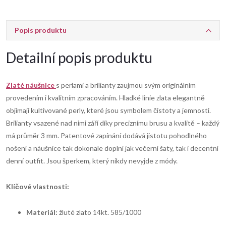
Popis produktu
Detailní popis produktu
Zlaté náušnice
s perlami a brilianty zaujmou svým originálním
provedením i kvalitním zpracováním. Hladké linie zlata elegantně
objímají kultivované perly, které jsou symbolem čistoty a jemnosti.
Brilianty vsazené nad nimi září díky preciznímu brusu a kvalitě – každý
má průměr 3 mm. Patentové zapínání dodává jistotu pohodlného
nošení a náušnice tak dokonale doplní jak večerní šaty, tak i decentní
denní outfit. Jsou šperkem, který nikdy nevyjde z módy.
Klíčové vlastnosti:
Materiál:
žluté zlato 14kt. 585/1000