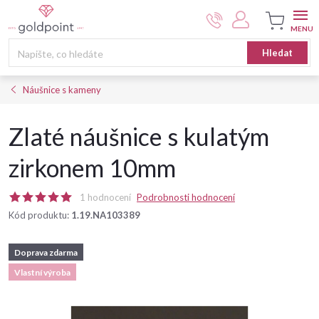
Přejít
na
obsah
Nákupní
Hledat
košík
Náušnice s kameny
Zlaté náušnice s kulatým
zirkonem 10mm
1 hodnocení
Podrobnosti hodnocení
Kód produktu:
1.19.NA103389
Doprava zdarma
Vlastní výroba