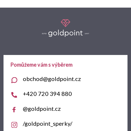
Z
á
p
a
t
obchod
@
goldpoint.cz
í
+420 720 394 880
@goldpoint.cz
/goldpoint_sperky/