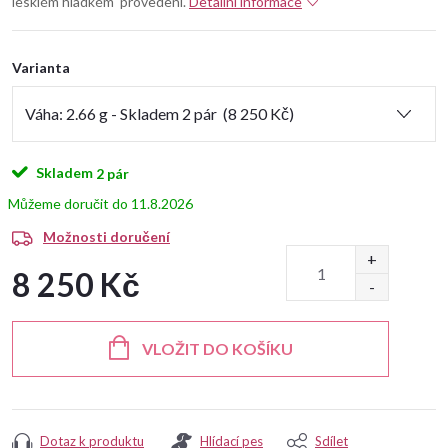
lesklém hladkém provedení.
Detailní informace
Varianta
Skladem
2 pár
11.8.2026
Možnosti doručení
8 250 Kč
Měrná
cena:
VLOŽIT DO KOŠÍKU
Dotaz k produktu
Hlídací pes
Sdílet