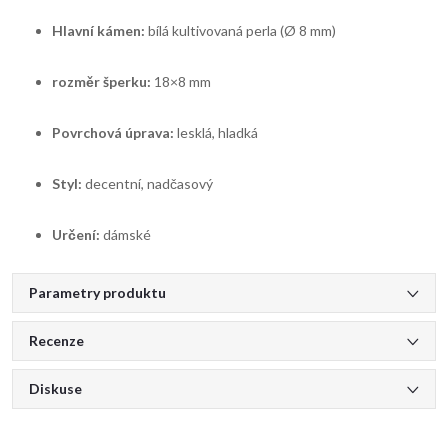
Hlavní kámen:
bílá kultivovaná perla (Ø 8 mm)
rozměr šperku:
18×8 mm
Povrchová úprava:
lesklá, hladká
Styl:
decentní, nadčasový
Určení:
dámské
Parametry produktu
Recenze
Diskuse