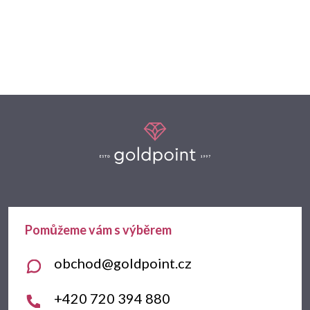
Z
á
p
a
t
obchod
@
goldpoint.cz
í
+420 720 394 880