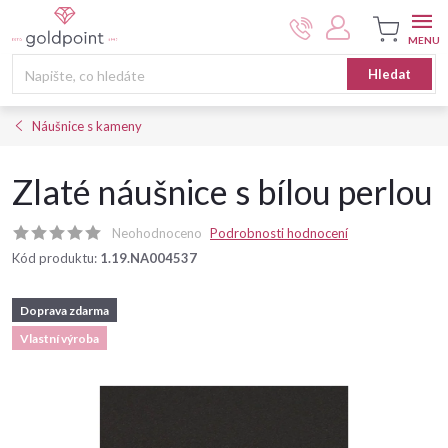
Přejít
na
obsah
Nákupní
Hledat
košík
Náušnice s kameny
Zlaté náušnice s bílou perlou
Neohodnoceno
Podrobnosti hodnocení
Kód produktu:
1.19.NA004537
Doprava zdarma
Vlastní výroba