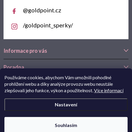
@goldpoint.cz
/goldpoint_sperky/
Informace pro vás
Poradna
Používáme cookies, abychom Vám umožnili pohodlné
Často hledáte
prohlížení webu a díky analýze provozu webu neustále
zlepšovali jeho funkce, výkon a použitelnost.
Více informací
Navštivte také náš e-shop Goldstore.cz:
zlaté náušnice
,
dětské
Nastavení
náušnice
,
náušnice z bílého zlata
Copyright 2026
Goldpoint.cz
. Všechna práva vyhrazena.
Souhlasím