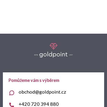
Z
á
p
a
t
obchod
@
goldpoint.cz
í
+420 720 394 880