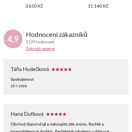
3 650 Kč
11 140 Kč
Hodnocení zákazníků
4,9
1529 hodnocení
Zobrazit recenze
Táňa Hudečková
Spokojenost
29.7.2026
Hana Dufková
Obchod doporučuji a nakoupím zde znovu. Rychlé a
bezproblémové dodání . Perfektně zabaleno v dárkové