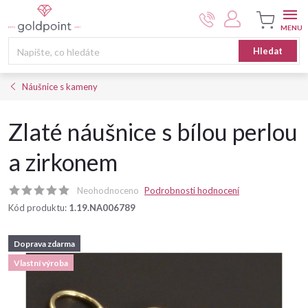
Přejít
na
obsah
Nákupní
Hledat
košík
Náušnice s kameny
Zlaté náušnice s bílou perlou
a zirkonem
Neohodnoceno
Podrobnosti hodnocení
Kód produktu:
1.19.NA006789
Doprava zdarma
Vlastní výroba