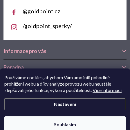
@goldpoint.cz
/goldpoint_sperky/
Informace pro vás
Poradna
Používáme cookies, abychom Vám umožnili pohodlné
Často hledáte
prohlížení webu a díky analýze provozu webu neustále
zlepšovali jeho funkce, výkon a použitelnost.
Více informací
Navštivte také náš e-shop Goldstore.cz:
zlaté náušnice
,
dětské
Nastavení
náušnice
,
náušnice z bílého zlata
Copyright 2026
Goldpoint.cz
. Všechna práva vyhrazena.
Souhlasím