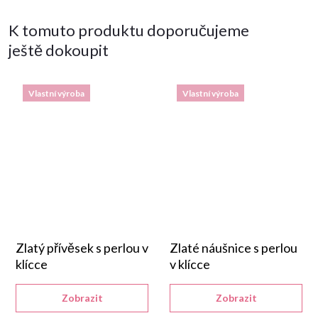
K tomuto produktu doporučujeme
ještě dokoupit
Vlastní výroba
Vlastní výroba
Zlatý přívěsek s perlou v
Zlaté náušnice s perlou
klícce
v klícce
Zobrazit
Zobrazit