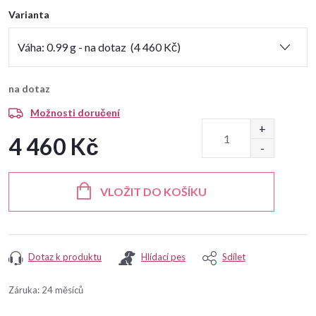
Varianta
na dotaz
Možnosti doručení
4 460 Kč
Měrná
cena:
VLOŽIT DO KOŠÍKU
Dotaz k produktu
Hlídací pes
Sdílet
Záruka
:
24 měsíců