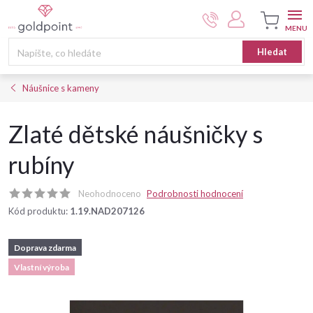
Přejít
na
obsah
Nákupní
Hledat
košík
Náušnice s kameny
Zlaté dětské náušničky s
rubíny
Neohodnoceno
Podrobnosti hodnocení
Kód produktu:
1.19.NAD207126
Doprava zdarma
Vlastní výroba