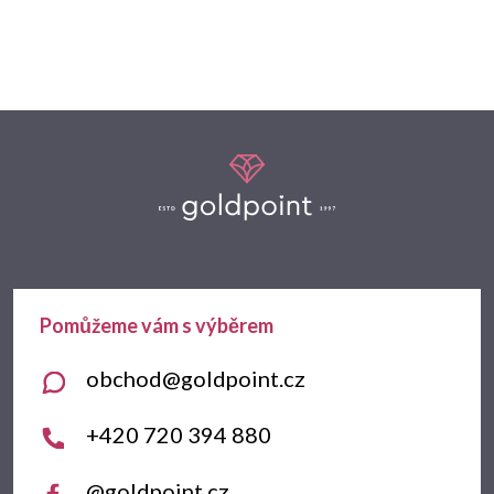
Z
á
p
a
t
obchod
@
goldpoint.cz
í
+420 720 394 880
@goldpoint.cz